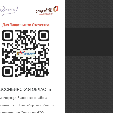
ВОСИБИРСКАЯ ОБЛАСТЬ
инистрация Чановского района
вительство Новосибирской области
онодательное Собрание НСО