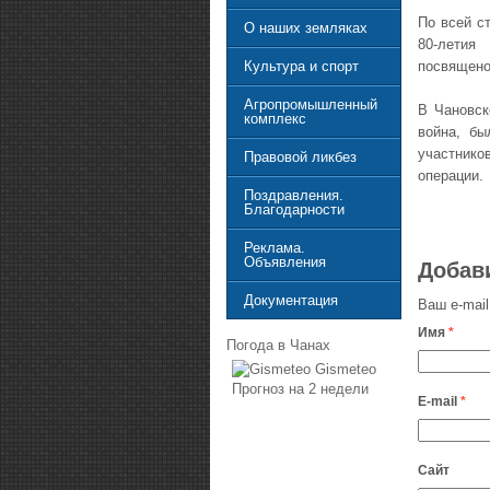
По всей с
О наших земляках
80-летия
посвящено
Культура и спорт
Агропромышленный
В Чановск
комплекс
война, бы
участник
Правовой ликбез
операции.
Поздравления.
Благодарности
Реклама.
Объявления
Добав
Документация
Ваш e-mail
Имя
*
Погода в Чанах
Gismeteo
Прогноз на 2 недели
E-mail
*
Сайт