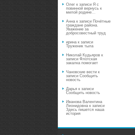
Олег
к записи
Я с
повинной вернусь к
милой родине…
Анна
к записи
Почётные
граждане района.
Уважение за
добросовестный труд
ирина
к записи
Труженик тыла
Николай Кудьяров
к
записи
Флотская
закалка помогает
Чановские вести
к
записи
Сообщить
новость
Дарья
к записи
Сообщить новость
Иванова Валентина
Леонидовна
к записи
Здесь пишется наша
история