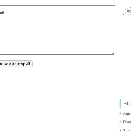
ий
НО
Адм
Пра
Зак