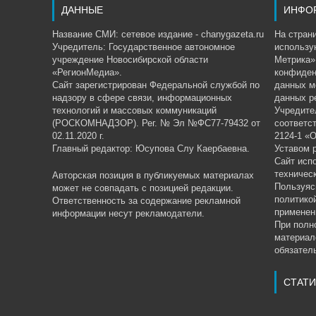
ДАННЫЕ
ИНФО
Название СМИ: сетевое издание - chanygazeta.ru
На страни
Учредитель: Государственное автономное
использу
учреждение Новосибирской области
Метрика»,
«РегионМедиа».
конфиден
Сайт зарегистрирован Федеральной службой по
данных м
надзору в сфере связи, информационных
данных р
технологий и массовых коммуникаций
Учредите
(РОСКОМНАДЗОР). Рег. № Эл №ФС77-79432 от
соответс
02.11.2020 г.
2124-1 «
Главный редактор: Юсупова Слу Каербаевна.
Уставом 
Сайт исп
техничес
Авторская позиция в публикуемых материалах
Пользуяс
может не совпадать с позицией редакции.
политико
Ответственность за содержание рекламной
применен
информации несут рекламодатели.
При полн
материал
обязатель
СТАТИ