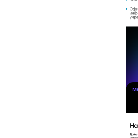
Офи
инф
учре