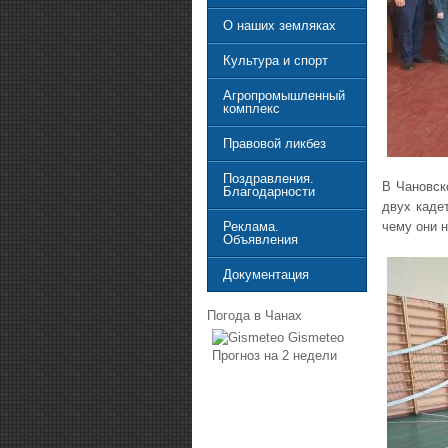
О наших земляках
Культура и спорт
Агропромышленный
комплекс
Правовой ликбез
Поздравления.
В Чановск
Благодарности
двух каде
чему они н
Реклама.
Объявления
Документация
Погода в Чанах
Gismeteo
Прогноз на 2 недели