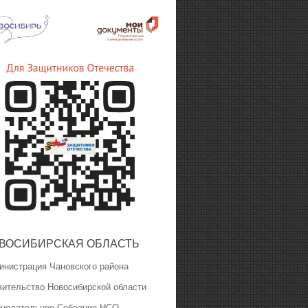
ВОСИБИРСКАЯ ОБЛАСТЬ
инистрация Чановского района
вительство Новосибирской области
онодательное Собрание НСО