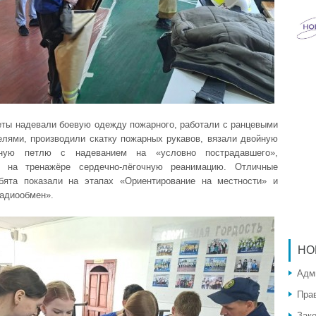
ты надевали боевую одежду пожарного, работали с ранцевыми
елями, производили скатку пожарных рукавов, вязали двойную
ьную петлю с надеванием на «условно пострадавшего»,
и на тренажёре сердечно-лёгочную реанимацию. Отличные
бята показали на этапах «Ориентирование на местности» и
радиообмен».
НО
Адм
Пра
Зак