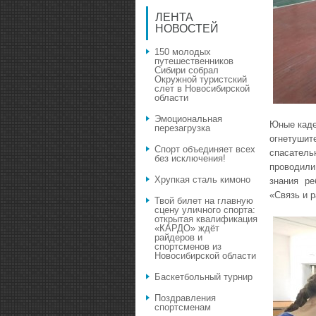
ЛЕНТА
НОВОСТЕЙ
150 молодых
путешественников
Сибири собрал
Окружной туристский
слет в Новосибирской
области
Эмоциональная
Юные каде
перезагрузка
огнетушит
Спорт объединяет всех
спасател
без исключения!
проводил
Хрупкая сталь кимоно
знания ре
«Связь и 
Твой билет на главную
сцену уличного спорта:
открытая квалификация
«КАРДО» ждёт
райдеров и
спортсменов из
Новосибирской области
Баскетбольный турнир
Поздравления
спортсменам