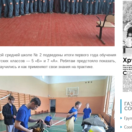
ой средней школе № 2 подведены итоги первого года обучения
тских классов — 5 «Б» и 7 «А». Ребятам предстояло показать,
аучились и как применяют свои знания на практике.
ГА
СО
Гру
Соо