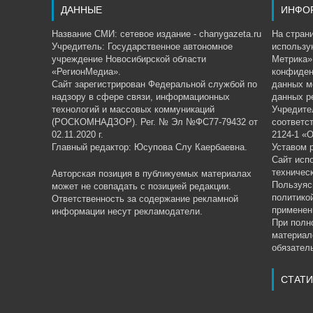
ДАННЫЕ
ИНФО
Название СМИ: сетевое издание - chanygazeta.ru
На страни
Учредитель: Государственное автономное
использу
учреждение Новосибирской области
Метрика»,
«РегионМедиа».
конфиден
Сайт зарегистрирован Федеральной службой по
данных м
надзору в сфере связи, информационных
данных р
технологий и массовых коммуникаций
Учредите
(РОСКОМНАДЗОР). Рег. № Эл №ФС77-79432 от
соответс
02.11.2020 г.
2124-1 «
Главный редактор: Юсупова Слу Каербаевна.
Уставом 
Сайт исп
техничес
Авторская позиция в публикуемых материалах
Пользуяс
может не совпадать с позицией редакции.
политико
Ответственность за содержание рекламной
применен
информации несут рекламодатели.
При полн
материал
обязатель
СТАТИ