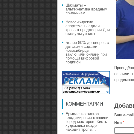
Шахматы –
альтернатива вредным
привычкам
Новосибирские
спортсмены сдали
кровь в преддверии Дня
физкультурника
Более 80% договоров с
детскими садами
новосибирцы
заключили онлайн при
помощи цифровой
подписи
Проведённ
освоили 
продемонс
КОММЕНТАРИИ
Добав
Ермоленко виктор
Ваш e-mail
владимирович
к записи
Город мастеров. Кисть
Имя
*
художника везде
находит тропы…