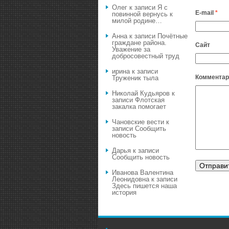
Олег
к записи
Я с
E-mail
*
повинной вернусь к
милой родине…
Анна
к записи
Почётные
граждане района.
Сайт
Уважение за
добросовестный труд
ирина
к записи
Комментар
Труженик тыла
Николай Кудьяров
к
записи
Флотская
закалка помогает
Чановские вести
к
записи
Сообщить
новость
Дарья
к записи
Сообщить новость
Иванова Валентина
Леонидовна
к записи
Здесь пишется наша
история