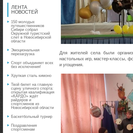
ЛЕНТА
НОВОСТЕЙ
150 молодых
путешественников
Сибири собрал
Окружной туристский
слет в Новосибирской
области
Эмоциональная
Для жителей села были организ
перезагрузка
настольных игр, мастер-классы, ф
Спорт объединяет всех
и угощения.
без исключения!
Хрупкая сталь кимоно
Твой билет на главную
сцену уличного спорта:
открытая квалификация
«КАРДО» ждёт
райдеров и
спортсменов из
Новосибирской области
Баскетбольный турнир
Поздравления
спортсменам