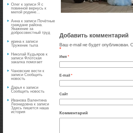
Олег
к записи
Я с
повинной вернусь к
милой родине…
Анна
к записи
Почётные
граждане района.
Уважение за
добросовестный труд
Добавить комментарий
ирина
к записи
Ваш e-mail не будет опубликован.
О
Труженик тыла
*
Николай Кудьяров
к
Имя
*
записи
Флотская
закалка помогает
Чановские вести
к
записи
Сообщить
E-mail
*
новость
Дарья
к записи
Сообщить новость
Сайт
Иванова Валентина
Леонидовна
к записи
Здесь пишется наша
история
Комментарий