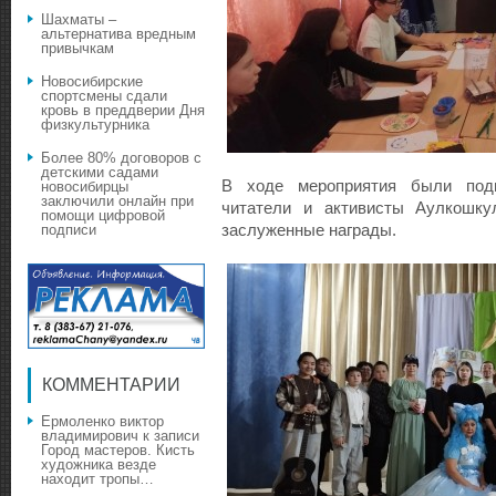
Шахматы –
альтернатива вредным
привычкам
Новосибирские
спортсмены сдали
кровь в преддверии Дня
физкультурника
Более 80% договоров с
детскими садами
В ходе мероприятия были подв
новосибирцы
заключили онлайн при
читатели и активисты Аулкошку
помощи цифровой
заслуженные награды.
подписи
КОММЕНТАРИИ
Ермоленко виктор
владимирович
к записи
Город мастеров. Кисть
художника везде
находит тропы…