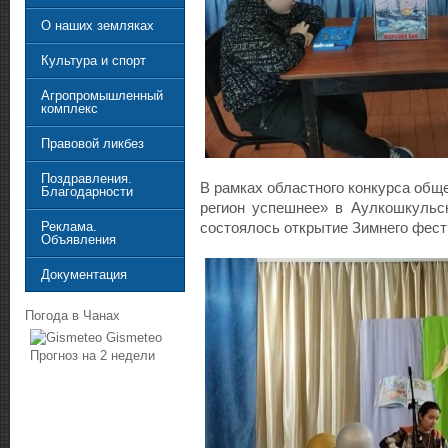
О наших земляках
Культура и спорт
Агропромышленный
комплекс
Правовой ликбез
Поздравления.
В рамках областного конкурса общ
Благодарности
регион успешнее» в Аулкошкульс
Реклама.
состоялось открытие Зимнего фест
Объявления
Документация
Погода в Чанах
Gismeteo
Прогноз на 2 недели