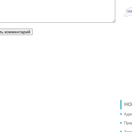
НО
Адм
Пра
Зак