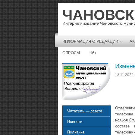
ЧАНОВСК
Интернет-издание Чановского муни
»
ИНФОРМАЦИЯ О РЕДАКЦИИ
АК
ОПРОСЫ
16+
Измене
18.11.2024
Отделени
Читатель — газета
телефона 
ноября От
Новости
составе 
телефону
Политика