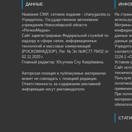
ДАННЫЕ
ИНФО
Название СМИ: сетевое издание - chanygazeta.ru
На страни
Учредитель: Государственное автономное
использу
учреждение Новосибирской области
Метрика»,
«РегионМедиа».
конфиден
Сайт зарегистрирован Федеральной службой по
данных м
надзору в сфере связи, информационных
данных р
технологий и массовых коммуникаций
Учредите
(РОСКОМНАДЗОР). Рег. № Эл №ФС77-79432 от
соответс
02.11.2020 г.
2124-1 «
Главный редактор: Юсупова Слу Каербаевна.
Уставом 
Сайт исп
техничес
Авторская позиция в публикуемых материалах
Пользуяс
может не совпадать с позицией редакции.
политико
Ответственность за содержание рекламной
применен
информации несут рекламодатели.
При полн
материал
обязатель
СТАТИ