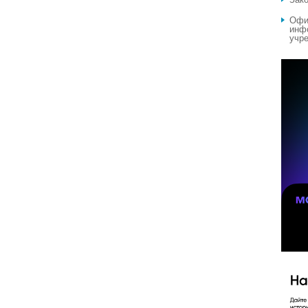
Офи
инф
учре