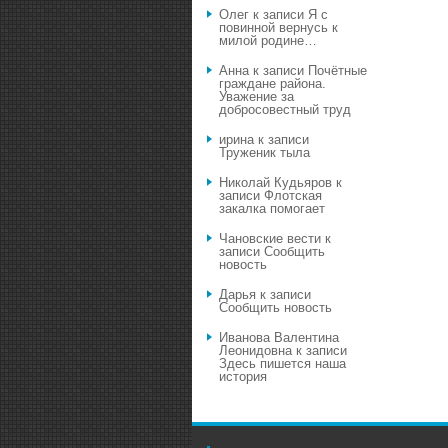
Олег
к записи
Я с
повинной вернусь к
милой родине…
Анна
к записи
Почётные
граждане района.
Уважение за
добросовестный труд
ирина
к записи
Труженик тыла
Николай Кудьяров
к
записи
Флотская
закалка помогает
Чановские вести
к
записи
Сообщить
новость
Дарья
к записи
Сообщить новость
Иванова Валентина
Леонидовна
к записи
Здесь пишется наша
история