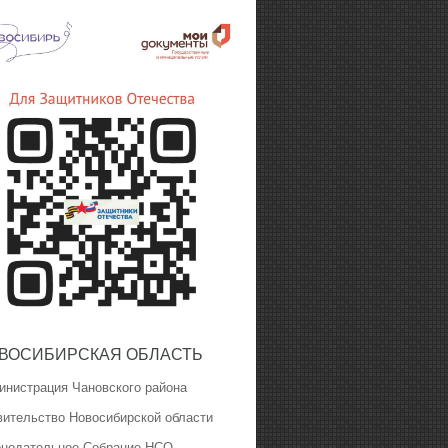
ВОСИБИРСКАЯ ОБЛАСТЬ
инистрация Чановского района
вительство Новосибирской области
онодательное Собрание НСО