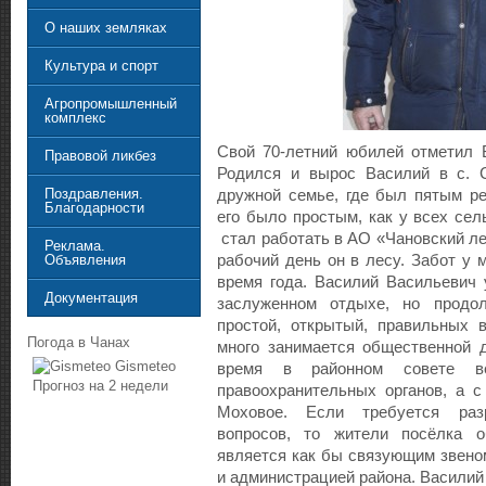
О наших земляках
Культура и спорт
Агропромышленный
комплекс
Свой 70-летний юбилей отметил В
Правовой ликбез
Родился и вырос Василий в с. 
Поздравления.
дружной семье, где был пятым ре
Благодарности
его было простым, как у всех сел
стал работать в АО «Чановский л
Реклама.
рабочий день он в лесу. Забот у 
Объявления
время года. Василий Васильевич 
Документация
заслуженном отдыхе, но продол
простой, открытый, правильных 
Погода в Чанах
много занимается общественной 
Gismeteo
время в районном совете в
Прогноз на 2 недели
правоохранительных органов, а с
Моховое. Если требуется раз
вопросов, то жители посёлка 
является как бы связующим звен
и администрацией района. Василий