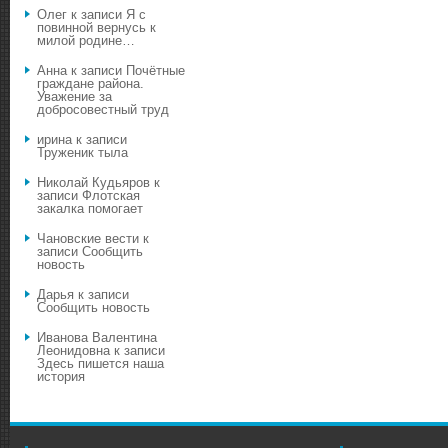
Олег
к записи
Я с
повинной вернусь к
милой родине…
Анна
к записи
Почётные
граждане района.
Уважение за
добросовестный труд
ирина
к записи
Труженик тыла
Николай Кудьяров
к
записи
Флотская
закалка помогает
Чановские вести
к
записи
Сообщить
новость
Дарья
к записи
Сообщить новость
Иванова Валентина
Леонидовна
к записи
Здесь пишется наша
история