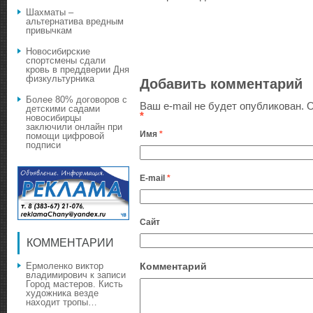
Шахматы –
альтернатива вредным
привычкам
Новосибирские
спортсмены сдали
кровь в преддверии Дня
физкультурника
Добавить комментарий
Более 80% договоров с
Ваш e-mail не будет опубликован.
О
детскими садами
*
новосибирцы
заключили онлайн при
Имя
*
помощи цифровой
подписи
E-mail
*
Сайт
КОММЕНТАРИИ
Ермоленко виктор
Комментарий
владимирович
к записи
Город мастеров. Кисть
художника везде
находит тропы…