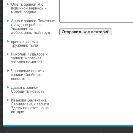
Олег
к записи
Я с
повинной вернусь к
милой родине…
Анна
к записи
Почётные
граждане района.
Уважение за
добросовестный труд
ирина
к записи
Труженик тыла
Николай Кудьяров
к
записи
Флотская
закалка помогает
Чановские вести
к
записи
Сообщить
новость
Дарья
к записи
Сообщить новость
Иванова Валентина
Леонидовна
к записи
Здесь пишется наша
история