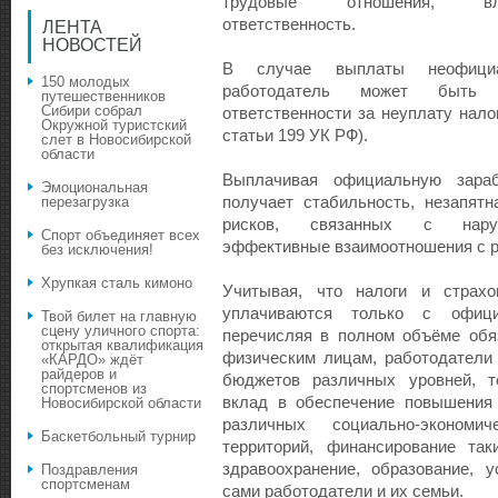
трудовые отношения, вле
ответственность.
ЛЕНТА
НОВОСТЕЙ
В случае выплаты неофициа
150 молодых
работодатель может быть 
путешественников
Сибири собрал
ответственности за неуплату нало
Окружной туристский
статьи 199 УК РФ).
слет в Новосибирской
области
Выплачивая официальную зараб
Эмоциональная
получает стабильность, незапятн
перезагрузка
рисков, связанных с наруш
Спорт объединяет всех
эффективные взаимоотношения с р
без исключения!
Хрупкая сталь кимоно
Учитывая, что налоги и страх
уплачиваются только с офици
Твой билет на главную
сцену уличного спорта:
перечисляя в полном объёме обя
открытая квалификация
физическим лицам, работодатели
«КАРДО» ждёт
райдеров и
бюджетов различных уровней, 
спортсменов из
вклад в обеспечение повышения 
Новосибирской области
различных социально-экономич
Баскетбольный турнир
территорий, финансирование та
здравоохранение, образование, 
Поздравления
спортсменам
сами работодатели и их семьи.