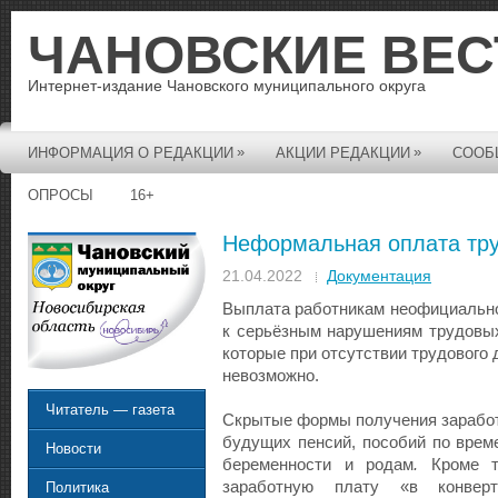
ЧАНОВСКИЕ ВЕС
Интернет-издание Чановского муниципального округа
»
»
ИНФОРМАЦИЯ О РЕДАКЦИИ
АКЦИИ РЕДАКЦИИ
СООБ
ОПРОСЫ
16+
Неформальная оплата тр
21.04.2022
Документация
Выплата работникам неофициально
к серьёзным нарушениям трудовых
которые при отсутствии трудового 
невозможно.
Читатель — газета
Скрытые формы получения зарабо
будущих пенсий, пособий по врем
Новости
беременности и родам
.
Кроме т
заработную плату «в конвер
Политика