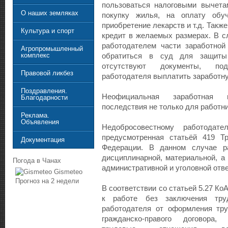
пользоваться налоговыми вычета
О наших земляках
покупку жилья, на оплату обуч
приобретение лекарств и т.д. Такж
Культура и спорт
кредит в желаемых размерах. В с
работодателем части заработной
Агропромышленный
комплекс
обратиться в суд для защиты 
отсутствуют документы, под
Правовой ликбез
работодателя выплатить заработну
Поздравления.
Неофициальная заработная 
Благодарности
последствия не только для работни
Реклама.
Объявления
Недобросовестному работодател
предусмотренная статьёй 419 Тр
Документация
Федерации. В данном случае ра
дисциплинарной, материальной, а 
Погода в Чанах
административной и уголовной отв
Gismeteo
Прогноз на 2 недели
В соответствии со статьей 5.27 К
к работе без заключения труд
работодателя от оформления тру
гражданско-правого договора,