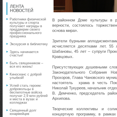
ЛЕНТА
НОВОСТЕЙ
Работники физической
В районном Доме культуры в р
культуры и спорта
верности, состоялось торжеств
получают награды в
преддверии своего
основа мира».
профессионального
праздника
Зрители бурными аплодисментами
Экскурсия в библиотеку
исчисляется десятками лет. 55 
Шабановы, 45 лет – супруги Прок
Здесь начинается
счастье!
Кравцовых.
Быть священником –
вся его жизнь!
Присутствующих душевными слов
Законодательного Собрания Но
Киносеанс с доброй
Прохоров, Глава Чановского муниц
улыбкой!
настоятель храма в честь Пок
Успей стать героем:
Николай Тукуреев, начальник отде
добровольцы в
беспилотные войска
В. Демченко, председатель район
получат 2,9 млн рублей
Архипова.
и места в вузах и
колледжах
Творческие коллективы и соли
Священный долг
юнармейцев
концертную программу, в рамках