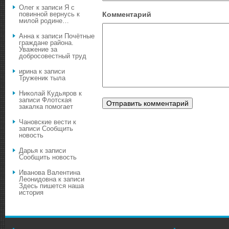
Олег
к записи
Я с
повинной вернусь к
Комментарий
милой родине…
Анна
к записи
Почётные
граждане района.
Уважение за
добросовестный труд
ирина
к записи
Труженик тыла
Николай Кудьяров
к
записи
Флотская
закалка помогает
Чановские вести
к
записи
Сообщить
новость
Дарья
к записи
Сообщить новость
Иванова Валентина
Леонидовна
к записи
Здесь пишется наша
история