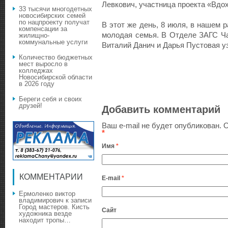
Левкович, участница проекта «Вдо
33 тысячи многодетных
новосибирских семей
по нацпроекту получат
В этот же день, 8 июля, в нашем 
компенсации за
молодая семья. В Отделе ЗАГС Ч
жилищно-
коммунальные услуги
Виталий Данич и Дарья Пустовая у
Количество бюджетных
мест выросло в
колледжах
Новосибирской области
в 2026 году
Береги себя и своих
друзей!
Добавить комментарий
Ваш e-mail не будет опубликован.
О
*
Имя
*
КОММЕНТАРИИ
E-mail
*
Ермоленко виктор
владимирович
к записи
Город мастеров. Кисть
Сайт
художника везде
находит тропы…