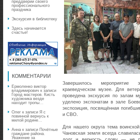
преддверии своего
профессионального
праздника
Экскурсия в библиотеку
Здесь начинается
счастье!
КОММЕНТАРИИ
Завершилось мероприятие 
Ермоленко виктор
краеведческом музее. Для вете
владимирович
к записи
Город мастеров. Кисть
проведена экскурсия по залам м
художника везде
уделено экспонатам в зале Боев
находит тропы…
экспозиция, посвящённая погибши
Олег
к записи
Я с
и СВО.
повинной вернусь к
милой родине…
Для нашего округа тема воинской
Анна
к записи
Почётные
Чановская земля всегда славилас
граждане района.
Уважение за
долг и верность слову — не п