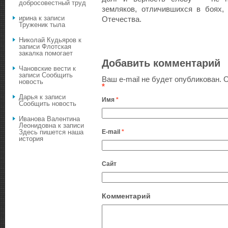
добросовестный труд
земляков, отличившихся в боях,
ирина
к записи
Отечества.
Труженик тыла
Николай Кудьяров
к
записи
Флотская
закалка помогает
Добавить комментарий
Чановские вести
к
записи
Сообщить
Ваш e-mail не будет опубликован.
О
новость
*
Дарья
к записи
Имя
*
Сообщить новость
Иванова Валентина
Леонидовна
к записи
E-mail
*
Здесь пишется наша
история
Сайт
Комментарий