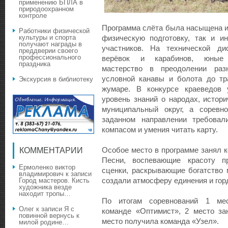
применению БПЛА в
природоохранном
контроле
Программа слёта была насыщена и
Работники физической
культуры и спорта
физическую подготовку, так и и
получают награды в
участников. На технической ди
преддверии своего
профессионального
верёвок и карабинов, юные 
праздника
мастерство в преодолении разн
условной канавы и болота до тр
Экскурсия в библиотеку
жумаре. В конкурсе краеведов 
уровень знаний о народах, истор
муниципальный округ, а соревн
заданном направлении требовал
компасом и умения читать карту.
Особое место в программе занял к
КОММЕНТАРИИ
Песни, воспевающие красоту п
Ермоленко виктор
сценки, раскрывающие богатство 
владимирович
к записи
создали атмосферу единения и гор
Город мастеров. Кисть
художника везде
находит тропы…
По итогам соревнований 1 мес
Олег
к записи
Я с
команде «Оптимист», 2 место за
повинной вернусь к
место получила команда «Узел».
милой родине…