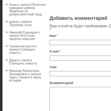
Анна
к записи
Почётные
граждане района.
Уважение за
добросовестный труд
Добавить комментарий
ирина
к записи
Труженик тыла
Ваш e-mail не будет опубликован.
О
*
Николай Кудьяров
к
записи
Флотская
Имя
*
закалка помогает
Чановские вести
к
записи
Сообщить
E-mail
*
новость
Дарья
к записи
Сообщить новость
Сайт
Иванова Валентина
Леонидовна
к записи
Здесь пишется наша
история
Комментарий