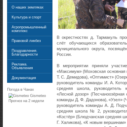
О наших земляках
Культура и спорт
Агропромышленный
комплекс
В окрестностях д. Тармакуль про
Правовой ликбез
слёт обучающихся образователь
муниципального округа, посвящё
Поздравления.
России.
Благодарности
Реклама.
В мероприятии приняли участи
Объявления
«Максимум» (Моховская основная 
Т. С. Демидова), «Оптимист» (Озе
Документация
руководитель команды И. А. Котор
средняя школа, руководитель 
Погода в Чанах
«Лесной дозор» (Песчаноозёрная 
Gismeteo
команды Д. Ф. Дадонова), «Узел» 
Прогноз на 2 недели
руководитель команды А. Д. Подч
средняя школа № 2, руководител
«Костёр» (Блюдчанская средняя шк
Г. Халикова), «К новым вершинам»