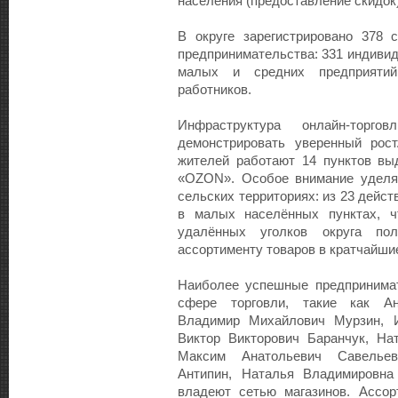
населения (предоставление скидок)
В округе зарегистрировано 378 
предпринимательства: 331 индиви
малых и средних предприяти
работников.
Инфраструктура онлайн-торг
демонстрировать уверенный рос
жителей работают 14 пунктов выд
«OZON». Особое внимание уделяе
сельских территориях: из 23 дейс
в малых населённых пунктах, ч
удалённых уголков округа по
ассортименту товаров в кратчайшие
Наиболее успешные предпринимат
сфере торговли, такие как Ан
Владимир Михайлович Мурзин, И
Виктор Викторович Баранчук, На
Максим Анатольевич Савельев
Антипин, Наталья Владимировна
владеют сетью магазинов. Ассор