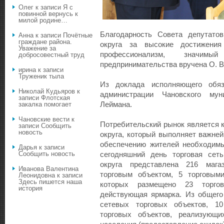
Олег
к записи
Я с
повинной вернусь к
милой родине…
Благодарность Совета депутатов
Анна
к записи
Почётные
граждане района.
округа за высокие достижения
Уважение за
профессионализм, значи
добросовестный труд
предпринимательства вручена О. В.
ирина
к записи
Труженик тыла
Из доклада исполняющего обяз
Николай Кудьяров
к
администрации Чановского мун
записи
Флотская
Леймана.
закалка помогает
Чановские вести
к
Потребительский рынок является 
записи
Сообщить
новость
округа, который выполняет важн
обеспечению жителей необходимы
Дарья
к записи
Сообщить новость
сегодняшний день торговая сеть
округа представлена 216 мага
Иванова Валентина
торговым объектом, 5 торговыми
Леонидовна
к записи
Здесь пишется наша
которых размещено 23 торго
история
действующая ярмарка. Из общего
сетевых торговых объектов, 10
торговых объектов, реализующ