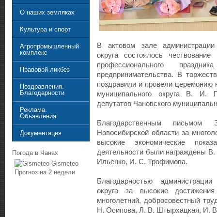
О наших земляках
Культура и спорт
В актовом зале администрации 
Агропромышленный
комплекс
округа состоялось чествование
профессионального праздн
Правовой ликбез
предпринимательства. В торжеств
поздравили и провели церемонию 
Поздравления.
Благодарности
муниципального округа В. И. Г
депутатов Чановского муниципально
Реклама.
Объявления
Благодарственным письмом З
Новосибирской области за многол
Документация
высокие экономические показ
деятельности были награждены В. Н
Погода в Чанах
Ильенко, И. С. Трофимова.
Gismeteo
Прогноз на 2 недели
Благодарностью администрации 
округа за высокие достижения
многолетний, добросовестный труд
Н. Осипова, Л. В. Штырхацкая, И. В