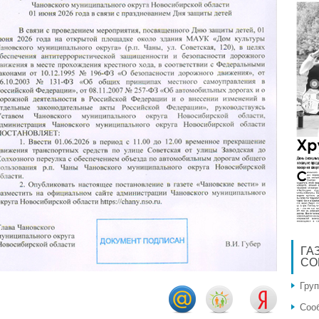
ГА
СО
Гру
Соо