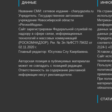
ДАННЫЕ
ИНФО
Название СМИ: сетевое издание - chanygazeta.ru
На страни
Учредитель: Государственное автономное
использу
учреждение Новосибирской области
Метрика»,
«РегионМедиа».
конфиден
Сайт зарегистрирован Федеральной службой по
данных м
надзору в сфере связи, информационных
данных р
технологий и массовых коммуникаций
Учредите
(РОСКОМНАДЗОР). Рег. № Эл №ФС77-79432 от
соответс
02.11.2020 г.
2124-1 «
Главный редактор: Юсупова Слу Каербаевна.
Уставом 
Сайт исп
техничес
Авторская позиция в публикуемых материалах
Пользуяс
может не совпадать с позицией редакции.
политико
Ответственность за содержание рекламной
применен
информации несут рекламодатели.
При полн
материал
обязатель
СТАТИ