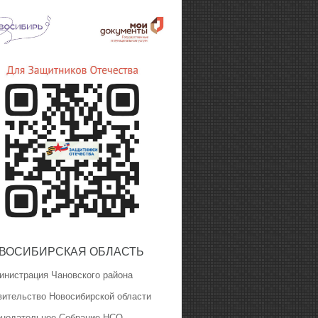
ВОСИБИРСКАЯ ОБЛАСТЬ
инистрация Чановского района
вительство Новосибирской области
онодательное Собрание НСО