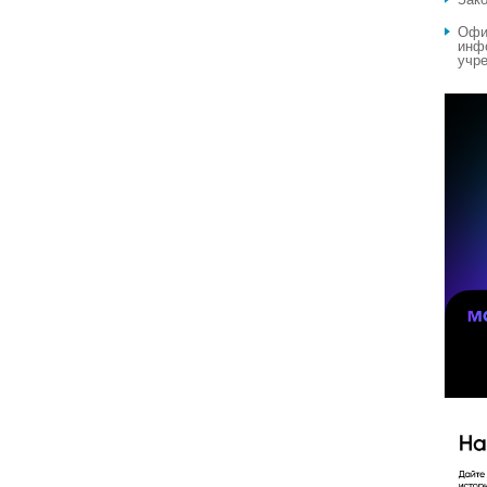
Офи
инф
учре