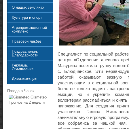
О наших земляках
Культура и спорт
Агропромышленный
комплекс
Правовой ликбез
Поздравления.
Специалист по социальной работ
Благодарности
центр» «Отделение дневного пре
Реклама.
Мазурина посетила группу волонтё
Объявления
с. Блюдчанское. Эти неравнод
заботой оказывают важную 
Документация
участвующим в специальной воен
было не только поднять настроен
Погода в Чанах
эмоции, но и укрепить коман
Gismeteo
волонтёрам расслабиться и снять
Прогноз на 2 недели
напряжение. Для создания прия
участников Галина Николаев
занимательную игровую программу
все собрались за чашкой чая,