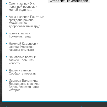
Олег
к записи
Я с
повинной вернусь к
милой родине…
Анна
к записи
Почётные
граждане района.
Уважение за
добросовестный труд
ирина
к записи
Труженик тыла
Николай Кудьяров
к
записи
Флотская
закалка помогает
Чановские вести
к
записи
Сообщить
новость
Дарья
к записи
Сообщить новость
Иванова Валентина
Леонидовна
к записи
Здесь пишется наша
история