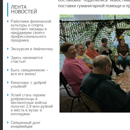
обстановке поделились новостям
поставки гуманитарной помощи и п
ЛЕНТА
НОВОСТЕЙ
Работники физической
культуры и спорта
получают награды в
преддверии своего
профессионального
праздника
Экскурсия в библиотеку
Здесь начинается
счастье!
Быть священником –
вся его жизнь!
Киносеанс с доброй
улыбкой!
Успей стать героем:
добровольцы в
беспилотные войска
получат 2,9 млн рублей
и места в вузах и
колледжах
Священный долг
юнармейцев