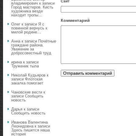
Сайт
владимирович
к записи
Город мастеров. Кисть
художника везде
находит тропы…
Комментарий
Олег
к записи
Я с
повинной вернусь к
милой родине…
Анна
к записи
Почётные
граждане района.
Уважение за
добросовестный труд
ирина
к записи
Труженик тыла
Николай Кудьяров
к
записи
Флотская
закалка помогает
Чановские вести
к
записи
Сообщить
новость
Дарья
к записи
Сообщить новость
Иванова Валентина
Леонидовна
к записи
Здесь пишется наша
история