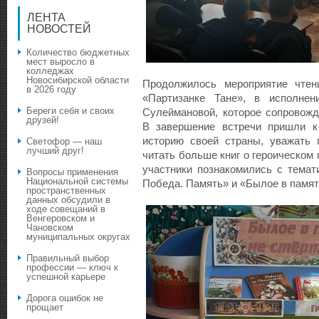
ЛЕНТА
НОВОСТЕЙ
Количество бюджетных
мест выросло в
колледжах
Новосибирской области
Продолжилось мероприятие чтен
в 2026 году
«Партизанке Тане», в исполне
Береги себя и своих
Сулеймановой, которое сопровож
друзей!
В завершение встречи пришли к
историю своей страны, уважать 
Светофор — наш
лучший друг!
читать больше книг о героическом
участники познакомились с темат
Вопросы применения
Национальной системы
Победа. Память» и «Былое в памяти
пространственных
данных обсудили в
ходе совещаний в
Венгеровском и
Чановском
муниципальных округах
Правильный выбор
профессии — ключ к
успешной карьере
Дорога ошибок не
прощает