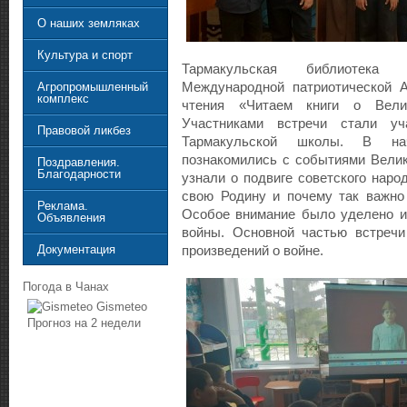
О наших земляках
Культура и спорт
Тармакульская библиотека
Международной патриотической А
Агропромышленный
комплекс
чтения «Читаем книги о Велик
Участниками встречи стали уч
Правовой ликбез
Тармакульской школы. В на
познакомились с событиями Велик
Поздравления.
Благодарности
узнали о подвиге советского наро
свою Родину и почему так важно 
Реклама.
Особое внимание было уделено и
Объявления
войны. Основной частью встречи
Документация
произведений о войне.
Погода в Чанах
Gismeteo
Прогноз на 2 недели