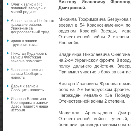
Виктору Ивановичу Фролову
Олег
к записи
Я с
Дмитриевой
.
повинной вернусь к
милой родине…
Михаила Трофимовича Безрукова п
Анна
к записи
Почётные
граждане района.
воевал в 54 Краснознаменном по
Уважение за
орденом Красной Звезды, меда
добросовестный труд
Отечественной войны 2 степени
ирина
к записи
Японией».
Труженик тыла
Николай Кудьяров
к
Владимира Николаевича Синягина 
записи
Флотская
на 2-ом Украинском фронте, 8 воз
закалка помогает
полку дальнего действия. Заве
Чановские вести
к
Принимал участие в боях за взятие
записи
Сообщить
новость
Виктора Ивановича Фролова призва
Дарья
к записи
боях на 2-м Белорусском фронте.
Сообщить новость
Награждён медалью «За Победу
Иванова Валентина
Отечественной войны 2 степени.
Леонидовна
к записи
Здесь пишется наша
история
Мануэлла Арнольдовна Дмит
Отечественной войны, ученый,
большим производственным опытом,