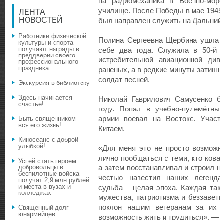
на радиомеханика в Военно-морс
училище. После Победы в мае 1945
ЛЕНТА
НОВОСТЕЙ
был направлен служить на Дальний
Работники физической
Полина Сергеевна Щербина ушла 
культуры и спорта
получают награды в
себе два года. Служила в 50-й 
преддверии своего
истребительной авиационной ди
профессионального
праздника
раненых, а в редкие минуты затиш
солдат песней.
Экскурсия в библиотеку
Здесь начинается
Николай Гаврилович Самусенко 
счастье!
году. Попал в учебно-пулемётны
армии воевал на Востоке. Учас
Быть священником –
вся его жизнь!
Китаем.
Киносеанс с доброй
улыбкой!
«Для меня это не просто возможн
лично пообщаться с теми, кто ков
Успей стать героем:
добровольцы в
а затем восстанавливал и строил 
беспилотные войска
честью навестил наших легенд
получат 2,9 млн рублей
и места в вузах и
судьба – целая эпоха. Каждая та
колледжах
мужества, патриотизма и беззавет
поклон нашим ветеранам за их 
Священный долг
юнармейцев
возможность жить и трудиться», —