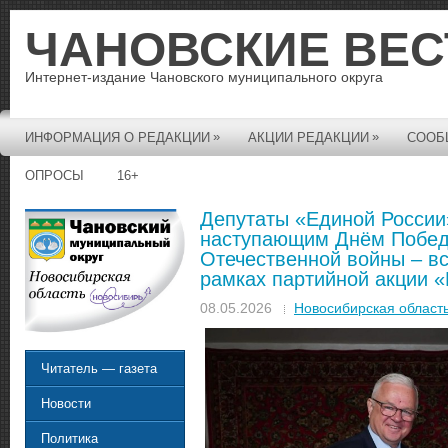
ЧАНОВСКИЕ ВЕС
Интернет-издание Чановского муниципального округа
»
»
ИНФОРМАЦИЯ О РЕДАКЦИИ
АКЦИИ РЕДАКЦИИ
СООБ
ОПРОСЫ
16+
Депутаты «Единой России
наступающим Днём Побед
Отечественной войны – вс
рамках партийной акции 
08.05.2026
Новосибирская област
Читатель — газета
Новости
Политика