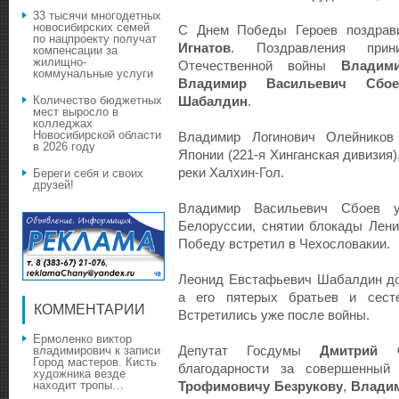
33 тысячи многодетных
новосибирских семей
С Днем Победы Героев поздрав
по нацпроекту получат
Игнатов
. Поздравления прин
компенсации за
жилищно-
Отечественной войны
Владим
коммунальные услуги
Владимир Васильевич Сбое
Количество бюджетных
Шабалдин
.
мест выросло в
колледжах
Новосибирской области
Владимир Логинович Олейников
в 2026 году
Японии (221-я Хинганская дивизия)
реки Халхин-Гол.
Береги себя и своих
друзей!
Владимир Васильевич Сбоев у
Белоруссии, снятии блокады Лени
Победу встретил в Чехословакии.
Леонид Евстафьевич Шабалдин до
а его пятерых братьев и сест
КОММЕНТАРИИ
Встретились уже после войны.
Ермоленко виктор
Депутат Госдумы
Дмитрий 
владимирович
к записи
Город мастеров. Кисть
благодарности за совершенный
художника везде
находит тропы…
Трофимовичу Безрукову
,
Владим