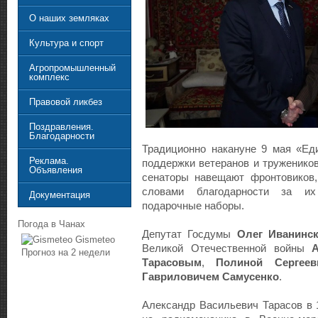
О наших земляках
Культура и спорт
Агропромышленный
комплекс
Правовой ликбез
Поздравления.
Благодарности
Традиционно накануне 9 мая «Ед
Реклама.
поддержки ветеранов и тружеников
Объявления
сенаторы навещают фронтовиков,
словами благодарности за и
Документация
подарочные наборы.
Погода в Чанах
Депутат Госдумы
Олег Иванинс
Gismeteo
Великой Отечественной войны
Прогноз на 2 недели
Тарасовым
,
Полиной Сергее
Гавриловичем Самусенко
.
Александр Васильевич Тарасов в 