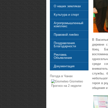
О наших земляках
Культура и спорт
Агропромышленный
комплекс
Правовой ликбез
В Василье
Поздравления.
деревни с
Благодарности
боец Ба
воспомин
Реклама.
Объявления
односель
среди со
Документация
внимател
службы, б
Погода в Чанах
небольшог
Gismeteo
героя в р
Прогноз на 2 недели
общения и