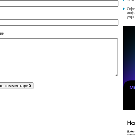
Офи
инф
учре
ий