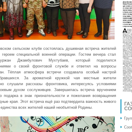
вском сельском клубе состоялась душевная встреча жителей
 героем специальной военной операции. Гостем вечера стал
уржан Джамбулович Мухтубаев, который поделился
аниями о своей фронтовой службе и ответил на вопросы
чан. Тёплая атмосфера встречи создавала особый настрой
бравшихся. За ароматной кружкой чая местные жители
ьно слушали рассказы фронтовика, интересуясь условиями
оевым духом сослуживцев. Завершилась встреча вручением
о подарка в знак признательности и пожелания возвращения
одные края. Этот встреча ещё раз подтвердила важность живого
ГА
 единства всех жителей нашей необъятной Родины.
СО
Гру
Соо