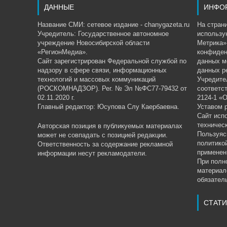
ДАННЫЕ
ИНФО
Название СМИ: сетевое издание - chanygazeta.ru
На страни
Учредитель: Государственное автономное
использу
учреждение Новосибирской области
Метрика»,
«РегионМедиа».
конфиден
Сайт зарегистрирован Федеральной службой по
данных м
надзору в сфере связи, информационных
данных р
технологий и массовых коммуникаций
Учредите
(РОСКОМНАДЗОР). Рег. № Эл №ФС77-79432 от
соответс
02.11.2020 г.
2124-1 «
Главный редактор: Юсупова Слу Каербаевна.
Уставом 
Сайт исп
техничес
Авторская позиция в публикуемых материалах
Пользуяс
может не совпадать с позицией редакции.
политико
Ответственность за содержание рекламной
применен
информации несут рекламодатели.
При полн
материал
обязатель
СТАТИ