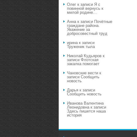
Олег
к записи
Я с
повинной вернусь к
милой родине…
Анна
к записи
Почётные
граждане района.
Уважение за
добросовестный труд
ирина
к записи
Труженик тыла
Николай Кудьяров
к
записи
Флотская
закалка помогает
Чановские вести
к
записи
Сообщить
новость
Дарья
к записи
Сообщить новость
Иванова Валентина
Леонидовна
к записи
Здесь пишется наша
история