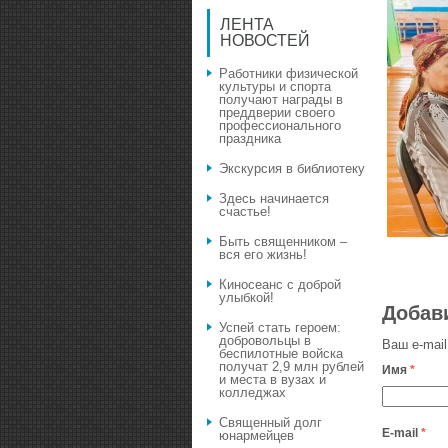
ЛЕНТА
НОВОСТЕЙ
Работники физической
культуры и спорта
получают награды в
преддверии своего
профессионального
праздника
Экскурсия в библиотеку
Здесь начинается
счастье!
Быть священником –
вся его жизнь!
Киносеанс с доброй
улыбкой!
Добав
Успей стать героем:
добровольцы в
Ваш e-mail
беспилотные войска
получат 2,9 млн рублей
Имя
*
и места в вузах и
колледжах
Священный долг
E-mail
*
юнармейцев