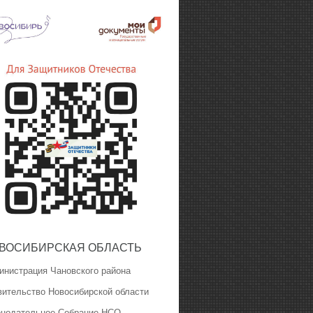
ВОСИБИРСКАЯ ОБЛАСТЬ
инистрация Чановского района
вительство Новосибирской области
онодательное Собрание НСО