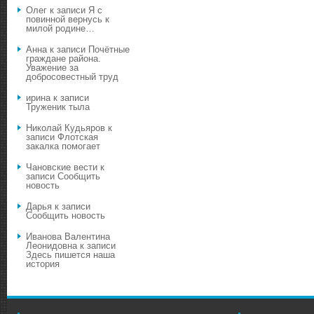
Олег
к записи
Я с
повинной вернусь к
милой родине…
Анна
к записи
Почётные
граждане района.
Уважение за
добросовестный труд
ирина
к записи
Труженик тыла
Николай Кудьяров
к
записи
Флотская
закалка помогает
Чановские вести
к
записи
Сообщить
новость
Дарья
к записи
Сообщить новость
Иванова Валентина
Леонидовна
к записи
Здесь пишется наша
история