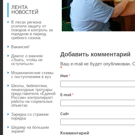
ЛЕНТА
НОВОСТЕЙ
В лесах региона
усилили защиту от
пожаров и контроль за
порядком в период
грибного сезона
Вакансия!
Добавить комментарий
Диалог о важном:
«Знать, чтобы не
Ваш e-mail не будет опубликован.
О
оступиться»
*
Мошеннические схемы
Имя
*
с поступлением в вуз
Школы, библиотеки,
пешеходные тротуары:
представители «Единой
E-mail
*
России» контролируют
работы на социальных
объектах
Сайт
Зарядка со стражем
порядка
Шедевр на большом
экране!
Комментарий