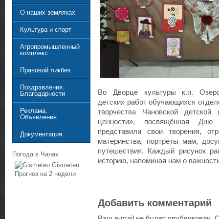
О наших земляках
Культура и спорт
Агропромышленный
комплекс
Правовой ликбез
Поздравления.
Во Дворце культуры к.п. Озеро
Благодарности
детских работ обучающихся отдел
Реклама.
творчества Чановской детской
Объявления
ценности», посвящённая Дню
представили свои творения, от
Документация
материнства, портреты мам, дос
путешествия. Каждый рисунок ра
Погода в Чанах
историю, напоминая нам о важност
Gismeteo
Прогноз на 2 недели
Добавить комментарий
Ваш e-mail не будет опубликован.
О