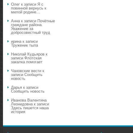
Олег
к записи
Я с
повинной вернусь к
милой родине…
Анна
к записи
Почётные
граждане района.
Уважение за
добросовестный труд
ирина
к записи
Труженик тыла
Николай Кудьяров
к
записи
Флотская
закалка помогает
Чановские вести
к
записи
Сообщить
новость
Дарья
к записи
Сообщить новость
Иванова Валентина
Леонидовна
к записи
Здесь пишется наша
история