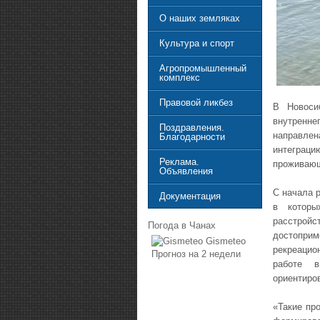
О наших земляках
Культура и спорт
Агропромышленный
комплекс
Правовой ликбез
В Новоси
внутренн
Поздравления.
направлен
Благодарности
интеграц
Реклама.
проживающ
Объявления
С начала р
Документация
в которы
расстрой
Погода в Чанах
достопри
Gismeteo
рекреацио
Прогноз на 2 недели
работе в
ориентиро
«Такие пр