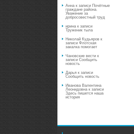
Анна
к записи
Почётные
граждане района.
Уважение за
добросовестный труд
ирина
к записи
Труженик тыла
Николай Кудьяров
к
записи
Флотская
закалка помогает
Чановские вести
к
записи
Сообщить
новость
Дарья
к записи
Сообщить новость
Иванова Валентина
Леонидовна
к записи
Здесь пишется наша
история