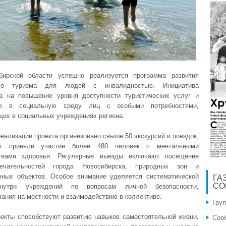
бирской области успешно реализуется программа развития
его туризма для людей с инвалидностью. Инициатива
а на повышение уровня доступности туристических услуг и
ию в социальную среду лиц с особыми потребностями,
их в социальных учреждениях региона.
еализации проекта организовано свыше 50 экскурсий и поездок,
х приняли участие более 480 человек с ментальными
ствами здоровья. Регулярные выезды включают посещение
мечательностей города Новосибирска, природных зон и
нных объектов. Особое внимание уделяется систематической
ГА
СО
нутри учреждений по вопросам личной безопасности,
вания на местности и взаимодействию в коллективе.
Гру
оекты способствуют развитию навыков самостоятельной жизни,
Соо