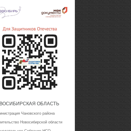
ВОСИБИРСКАЯ ОБЛАСТЬ
инистрация Чановского района
вительство Новосибирской области
онодательное Собрание НСО