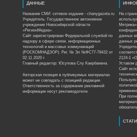
ДАННЫЕ
ИНФО
Название СМИ: сетевое издание - chanygazeta.ru
На страни
Учредитель: Государственное автономное
использу
учреждение Новосибирской области
Метрика»,
«РегионМедиа».
конфиден
Сайт зарегистрирован Федеральной службой по
данных м
надзору в сфере связи, информационных
данных р
технологий и массовых коммуникаций
Учредите
(РОСКОМНАДЗОР). Рег. № Эл №ФС77-79432 от
соответс
02.11.2020 г.
2124-1 «
Главный редактор: Юсупова Слу Каербаевна.
Уставом 
Сайт исп
техничес
Авторская позиция в публикуемых материалах
Пользуяс
может не совпадать с позицией редакции.
политико
Ответственность за содержание рекламной
применен
информации несут рекламодатели.
При полн
материал
обязатель
СТАТИ