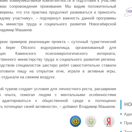
нию коммуникативной компетентности и подготовке к участию
ммах сопровождения проживания. Мы видим положительный
уверены, что эта практика продолжит развиваться и приносить
ждому участнику», – подчеркнул важность данной программы
ль министра труда и социального развития Новосибирской
ладимир Машанов.
рких примеров реализации проекта – суточный туристический
 берег Обского водохранилища, организованный для
ющих Каменского психоневрологического интерната,
твенного министерству труда и социального развития региона.
одством специалистов шестеро ребят самостоятельно ставили
готовили пищу на открытом огне, играли в активные игры,
и отдыхали на свежем воздухе.
ий туризм создает условия для личностного роста, расширения
го опыта, помогая людям с ментальными особенностями
 адаптироваться к общественной среде и полноценно
НО
ть потенциал своей активности», – добавил Владимир Машанов.
Адм
Пра
Зак