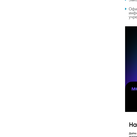
Офи
инф
учре