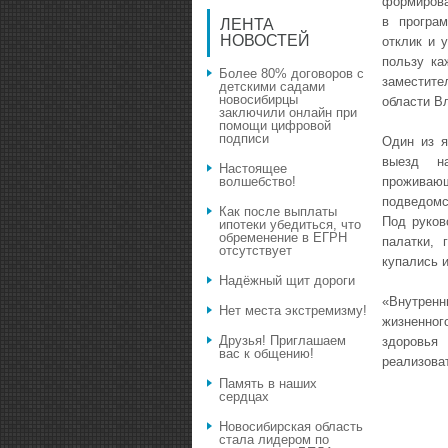
формирова
в програ
ЛЕНТА
НОВОСТЕЙ
отклик и 
пользу ка
Более 80% договоров с
заместите
детскими садами
новосибирцы
области В
заключили онлайн при
помощи цифровой
подписи
Один из я
выезд на
Настоящее
прожива
волшебство!
подведомс
Как после выплаты
Под руков
ипотеки убедиться, что
обременение в ЕГРН
палатки, 
отсутствует
купались 
Надёжный щит дороги
«Внутренн
Нет места экстремизму!
жизненно
Друзья! Приглашаем
здоровья
вас к общению!
реализова
Память в наших
сердцах
Новосибирская область
стала лидером по