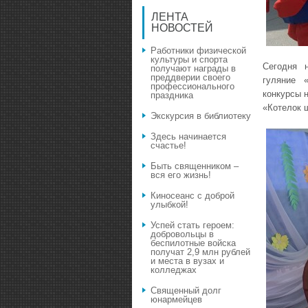
ЛЕНТА
НОВОСТЕЙ
Работники физической
культуры и спорта
Сегодня 
получают награды в
преддверии своего
гуляние 
профессионального
конкурсы 
праздника
«Котелок ш
Экскурсия в библиотеку
Здесь начинается
счастье!
Быть священником –
вся его жизнь!
Киносеанс с доброй
улыбкой!
Успей стать героем:
добровольцы в
беспилотные войска
получат 2,9 млн рублей
и места в вузах и
колледжах
Священный долг
юнармейцев