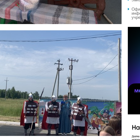
Офи
инф
учре