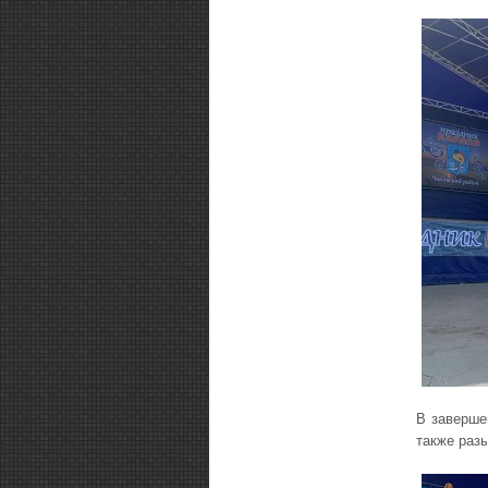
В заверше
также раз