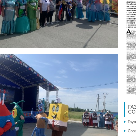
ГА
СО
Гру
Соо