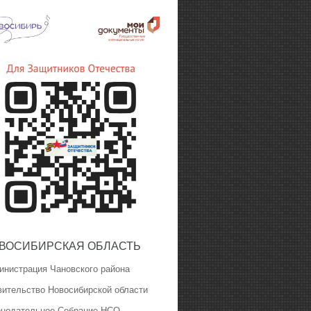
ВОСИБИРСКАЯ ОБЛАСТЬ
инистрация Чановского района
вительство Новосибирской области
онодательное Собрание НСО