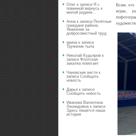
Олег
к записи
Я с
Всем, кто
повинной вернусь к
играх, к
милой родине…
пофотогра
Анна
к записи
Почётные
художеств
граждане района.
Уважение за
добросовестный труд
ирина
к записи
Труженик тыла
Николай Кудьяров
к
записи
Флотская
закалка помогает
Чановские вести
к
записи
Сообщить
новость
Дарья
к записи
Сообщить новость
Иванова Валентина
Леонидовна
к записи
Здесь пишется наша
история