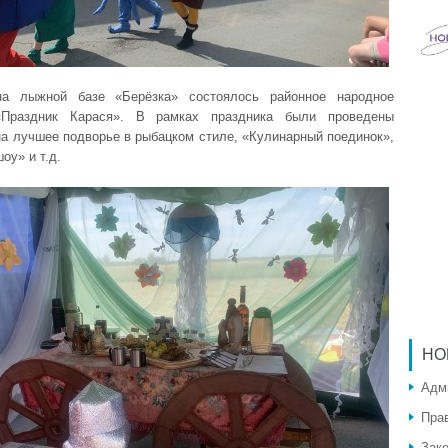
на лыжной базе «Берёзка» состоялось районное народное
«Праздник Карася». В рамках праздника были проведены
на лучшее подворье в рыбацком стиле, «Кулинарный поединок»,
оу» и т.д.
НО
Адм
Пра
Зак