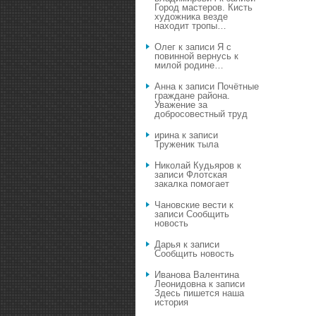
Город мастеров. Кисть
художника везде
находит тропы…
Олег
к записи
Я с
повинной вернусь к
милой родине…
Анна
к записи
Почётные
граждане района.
Уважение за
добросовестный труд
ирина
к записи
Труженик тыла
Николай Кудьяров
к
записи
Флотская
закалка помогает
Чановские вести
к
записи
Сообщить
новость
Дарья
к записи
Сообщить новость
Иванова Валентина
Леонидовна
к записи
Здесь пишется наша
история