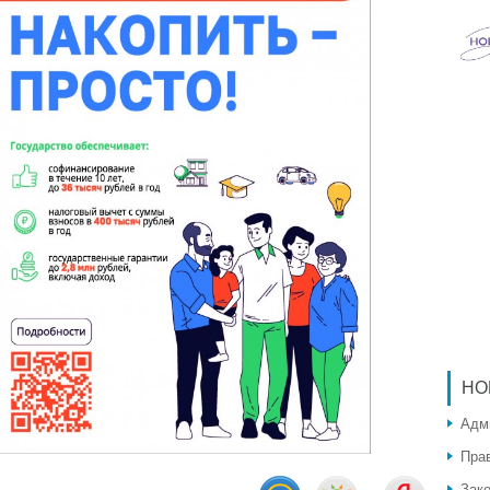
НО
Адм
Пра
Зак