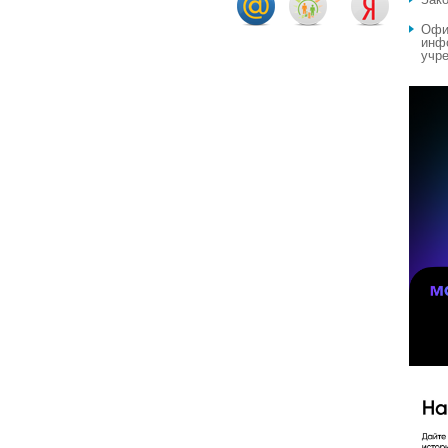
Офи
инф
учре