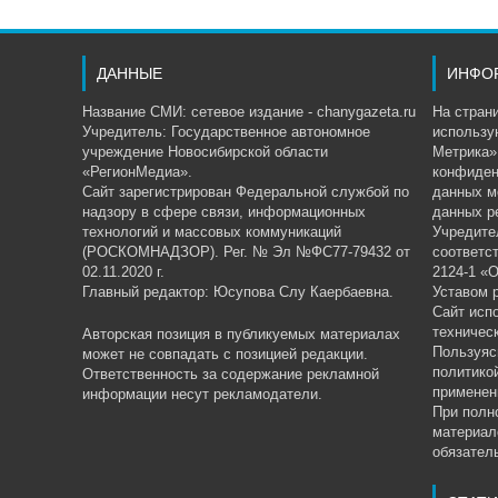
ДАННЫЕ
ИНФО
Название СМИ: сетевое издание - chanygazeta.ru
На страни
Учредитель: Государственное автономное
использу
учреждение Новосибирской области
Метрика»,
«РегионМедиа».
конфиден
Сайт зарегистрирован Федеральной службой по
данных м
надзору в сфере связи, информационных
данных р
технологий и массовых коммуникаций
Учредите
(РОСКОМНАДЗОР). Рег. № Эл №ФС77-79432 от
соответс
02.11.2020 г.
2124-1 «
Главный редактор: Юсупова Слу Каербаевна.
Уставом 
Сайт исп
техничес
Авторская позиция в публикуемых материалах
Пользуяс
может не совпадать с позицией редакции.
политико
Ответственность за содержание рекламной
применен
информации несут рекламодатели.
При полн
материал
обязатель