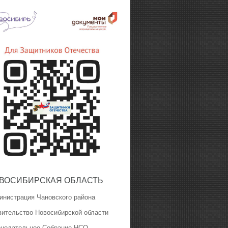
ВОСИБИРСКАЯ ОБЛАСТЬ
инистрация Чановского района
вительство Новосибирской области
онодательное Собрание НСО