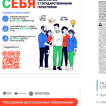
ГА
СО
Гру
Соо