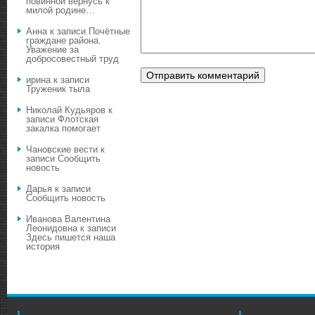
повинной вернусь к
милой родине…
Анна
к записи
Почётные
граждане района.
Уважение за
добросовестный труд
ирина
к записи
Труженик тыла
Николай Кудьяров
к
записи
Флотская
закалка помогает
Чановские вести
к
записи
Сообщить
новость
Дарья
к записи
Сообщить новость
Иванова Валентина
Леонидовна
к записи
Здесь пишется наша
история