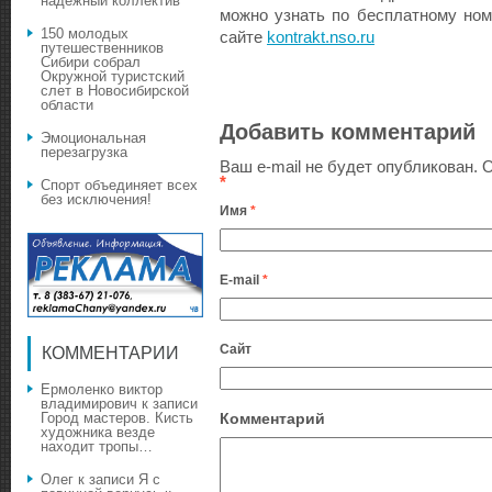
надёжный коллектив
можно узнать по бесплатному ном
150 молодых
сайте
kontrakt.nso.ru
путешественников
Сибири собрал
Окружной туристский
слет в Новосибирской
области
Добавить комментарий
Эмоциональная
перезагрузка
Ваш e-mail не будет опубликован.
О
*
Спорт объединяет всех
без исключения!
Имя
*
E-mail
*
Сайт
КОММЕНТАРИИ
Ермоленко виктор
владимирович
к записи
Город мастеров. Кисть
Комментарий
художника везде
находит тропы…
Олег
к записи
Я с