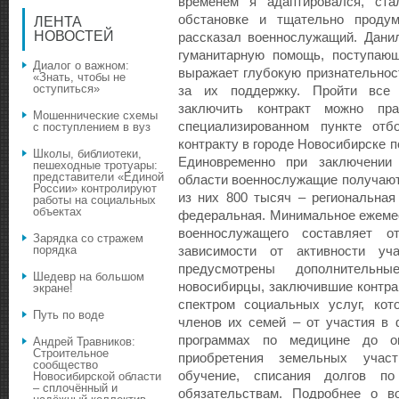
временем я адаптировался, ста
обстановке и тщательно продум
ЛЕНТА
НОВОСТЕЙ
рассказал военнослужащий. Дани
гуманитарную помощь, поступающ
Диалог о важном:
выражает глубокую признательно
«Знать, чтобы не
оступиться»
за их поддержку. Пройти все
заключить контракт можно пр
Мошеннические схемы
специализированном пункте от
с поступлением в вуз
контракту в городе Новосибирске п
Школы, библиотеки,
Единовременно при заключении 
пешеходные тротуары:
представители «Единой
области военнослужащие получают
России» контролируют
из них 800 тысяч – региональная
работы на социальных
объектах
федеральная. Минимальное ежеме
военнослужащего составляет 
Зарядка со стражем
порядка
зависимости от активности уч
предусмотрены дополнительн
Шедевр на большом
новосибирцы, заключившие контра
экране!
спектром социальных услуг, кот
Путь по воде
членов их семей – от участия в
программах по медицине до о
Андрей Травников:
Строительное
приобретения земельных участ
сообщество
обучение, списания долгов по
Новосибирской области
– сплочённый и
обязательствам. Подробнее о в