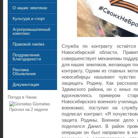
О наших земляках
Культура и спорт
Агропромышленный
комплекс
Правовой ликбез
Служба по контракту остаётся
Новосибирской области, Правит
Поздравления.
совершенствует механизмы поддер
Благодарности
для наших земляков, желающих по
Реклама.
контракту. Одним из главных мот
Объявления
новосибирцы называют чувство 
защищать Родину. Как рассказа
Документация
Здвинского района, он с юных л
вдохновляясь примером ста
Погода в Чанах
Новосибирского военного училища
Gismeteo
военкомат, поступил на служб
Прогноз на 2 недели
подписал контракт. «Я почувствов
защита Родины. Военное дело в
поделился Данил. В район пров
операции он был направлен в кач