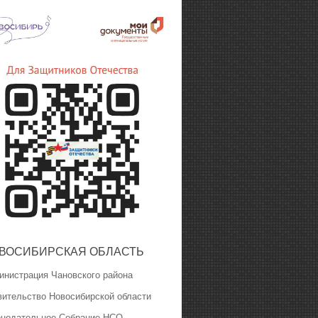
ВОСИБИРСКАЯ ОБЛАСТЬ
инистрация Чановского района
вительство Новосибирской области
онодательное Собрание НСО