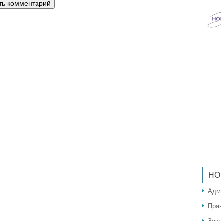
НО
Адм
Пра
Зак