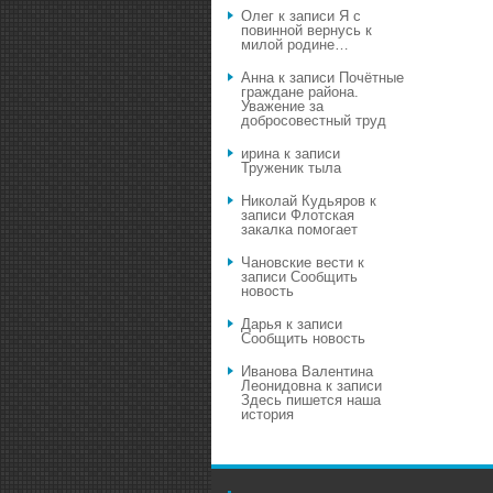
Олег
к записи
Я с
повинной вернусь к
милой родине…
Анна
к записи
Почётные
граждане района.
Уважение за
добросовестный труд
ирина
к записи
Труженик тыла
Николай Кудьяров
к
записи
Флотская
закалка помогает
Чановские вести
к
записи
Сообщить
новость
Дарья
к записи
Сообщить новость
Иванова Валентина
Леонидовна
к записи
Здесь пишется наша
история