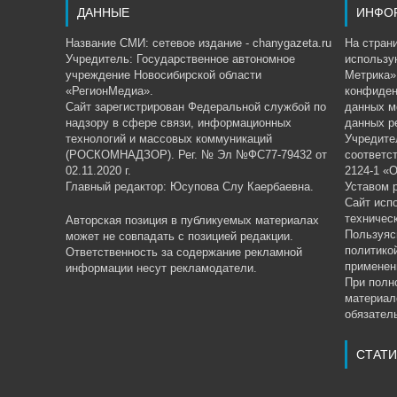
ДАННЫЕ
ИНФО
Название СМИ: сетевое издание - chanygazeta.ru
На страни
Учредитель: Государственное автономное
использу
учреждение Новосибирской области
Метрика»,
«РегионМедиа».
конфиден
Сайт зарегистрирован Федеральной службой по
данных м
надзору в сфере связи, информационных
данных р
технологий и массовых коммуникаций
Учредите
(РОСКОМНАДЗОР). Рег. № Эл №ФС77-79432 от
соответс
02.11.2020 г.
2124-1 «
Главный редактор: Юсупова Слу Каербаевна.
Уставом 
Сайт исп
техничес
Авторская позиция в публикуемых материалах
Пользуяс
может не совпадать с позицией редакции.
политико
Ответственность за содержание рекламной
применен
информации несут рекламодатели.
При полн
материал
обязатель
СТАТИ