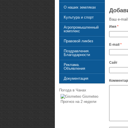
О наших земляках
Добав
Культура и спорт
Ваш e-mail
Имя
*
Агропромышленный
комплекс
Правовой ликбез
E-mail
*
Поздравления.
Благодарности
Сайт
Реклама.
Объявления
Документация
Комментар
Погода в Чанах
Gismeteo
Прогноз на 2 недели