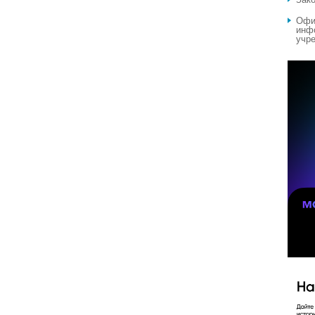
Офи
инф
учре