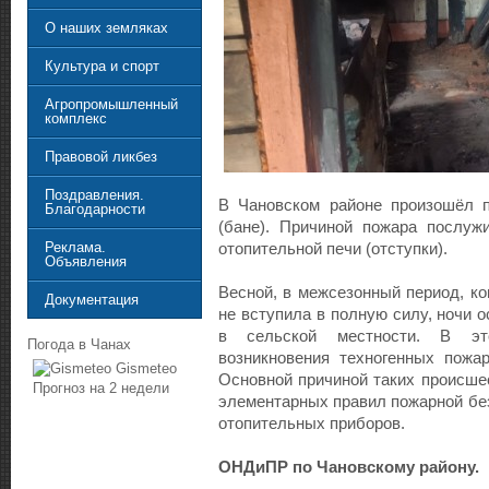
О наших земляках
Культура и спорт
Агропромышленный
комплекс
Правовой ликбез
Поздравления.
В Чановском районе произошёл п
Благодарности
(бане). Причиной пожара послуж
Реклама.
отопительной печи (отступки).
Объявления
Весной, в межсезонный период, ко
Документация
не вступила в полную силу, ночи 
в сельской местности. В эт
Погода в Чанах
возникновения техногенных пожа
Gismeteo
Основной причиной таких происше
Прогноз на 2 недели
элементарных правил пожарной бе
отопительных приборов.
ОНДиПР по Чановскому району.