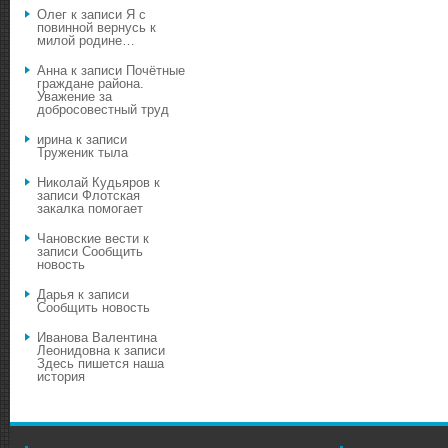
Олег
к записи
Я с
повинной вернусь к
милой родине…
Анна
к записи
Почётные
граждане района.
Уважение за
добросовестный труд
ирина
к записи
Труженик тыла
Николай Кудьяров
к
записи
Флотская
закалка помогает
Чановские вести
к
записи
Сообщить
новость
Дарья
к записи
Сообщить новость
Иванова Валентина
Леонидовна
к записи
Здесь пишется наша
история