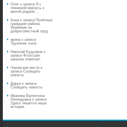
Олег
к записи
Я с
повинной вернусь к
милой родине…
Анна
к записи
Почётные
граждане района.
Уважение за
добросовестный труд
ирина
к записи
Труженик тыла
Николай Кудьяров
к
записи
Флотская
закалка помогает
Чановские вести
к
записи
Сообщить
новость
Дарья
к записи
Сообщить новость
Иванова Валентина
Леонидовна
к записи
Здесь пишется наша
история