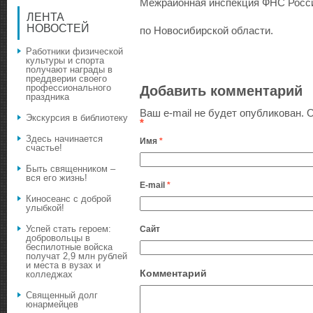
Межрайонная инспекция ФНС Росс
ЛЕНТА
НОВОСТЕЙ
по Новосибирской области.
Работники физической
культуры и спорта
получают награды в
преддверии своего
профессионального
Добавить комментарий
праздника
Ваш e-mail не будет опубликован.
О
Экскурсия в библиотеку
*
Здесь начинается
Имя
*
счастье!
Быть священником –
вся его жизнь!
E-mail
*
Киносеанс с доброй
улыбкой!
Успей стать героем:
Сайт
добровольцы в
беспилотные войска
получат 2,9 млн рублей
и места в вузах и
Комментарий
колледжах
Священный долг
юнармейцев