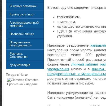
О наших земляках
В этом году оно содержит информа
Культура и спорт
транспортном,
земельном,
Агропромышленный
комплекс
на имущество физических ли
НДФЛ (в отношении доходо
Правовой ликбез
удержан).
Поздравления.
Налоговое уведомление
направля
Благодарности
наступления срока уплаты налого
Реклама.
составляет менее 300 руб
Объявления
Приоритетный способ рассылки у
форме через
Личный кабинет нал
Документация
уведомления
можно и в
личном 
государственных и муниципальны
Погода в Чанах
доступа к этим сервисам, налого
Gismeteo
по почте заказным письмом.
Прогноз на 2 недели
Налоговое уведомление за налого
быть исполнено (оплачено)
не поз