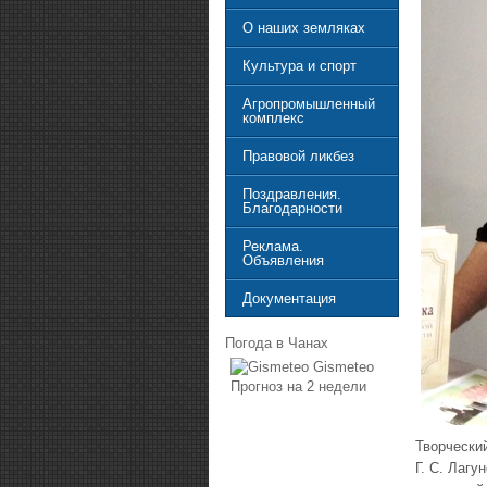
О наших земляках
Культура и спорт
Агропромышленный
комплекс
Правовой ликбез
Поздравления.
Благодарности
Реклама.
Объявления
Документация
Погода в Чанах
Gismeteo
Прогноз на 2 недели
Творчески
Г. С. Лагу