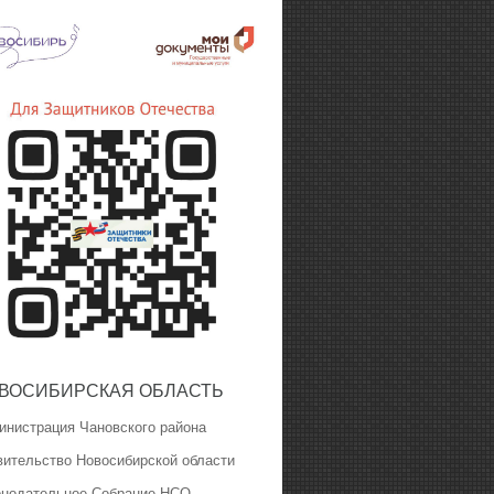
ВОСИБИРСКАЯ ОБЛАСТЬ
инистрация Чановского района
вительство Новосибирской области
онодательное Собрание НСО