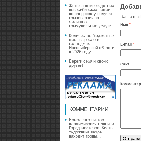
Добав
33 тысячи многодетных
новосибирских семей
по нацпроекту получат
Ваш e-mail
компенсации за
жилищно-
Имя
*
коммунальные услуги
Количество бюджетных
мест выросло в
колледжах
E-mail
*
Новосибирской области
в 2026 году
Береги себя и своих
Сайт
друзей!
Комментар
КОММЕНТАРИИ
Ермоленко виктор
владимирович
к записи
Город мастеров. Кисть
художника везде
находит тропы…