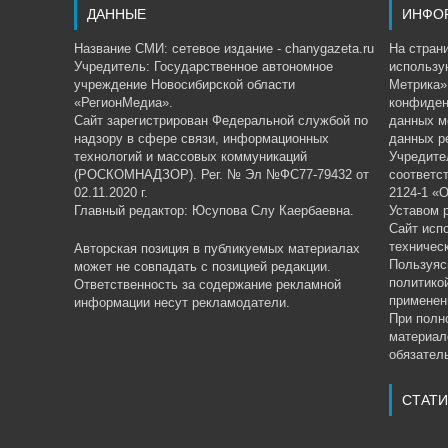
ДАННЫЕ
ИНФО
Название СМИ: сетевое издание - chanygazeta.ru
На страни
Учредитель: Государственное автономное
использу
учреждение Новосибирской области
Метрика»,
«РегионМедиа».
конфиден
Сайт зарегистрирован Федеральной службой по
данных м
надзору в сфере связи, информационных
данных р
технологий и массовых коммуникаций
Учредите
(РОСКОМНАДЗОР). Рег. № Эл №ФС77-79432 от
соответс
02.11.2020 г.
2124-1 «
Главный редактор: Юсупова Слу Каербаевна.
Уставом 
Сайт исп
техничес
Авторская позиция в публикуемых материалах
Пользуяс
может не совпадать с позицией редакции.
политико
Ответственность за содержание рекламной
применен
информации несут рекламодатели.
При полн
материал
обязатель
СТАТИ