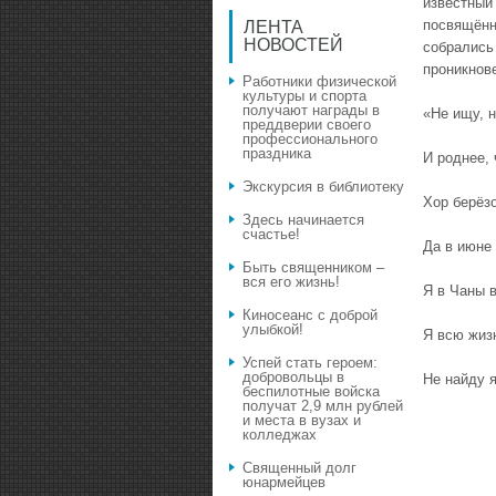
известный
посвящённ
ЛЕНТА
НОВОСТЕЙ
собрались 
проникнов
Работники физической
культуры и спорта
получают награды в
«Не ищу, 
преддверии своего
профессионального
праздника
И роднее,
Экскурсия в библиотеку
Хор берёзо
Здесь начинается
счастье!
Да в июне 
Быть священником –
вся его жизнь!
Я в Чаны 
Киносеанс с доброй
улыбкой!
Я всю жиз
Успей стать героем:
добровольцы в
Не найду я
беспилотные войска
получат 2,9 млн рублей
и места в вузах и
колледжах
Священный долг
юнармейцев