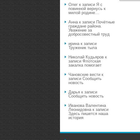
Олег
к записи
Я с
повинной вернусь к
милой родине…
Анна
к записи
Почётные
граждане района.
Уважение за
добросовестный труд
ирина
к записи
Труженик тыла
Николай Кудьяров
к
записи
Флотская
закалка помогает
Чановские вести
к
записи
Сообщить
новость
Дарья
к записи
Сообщить новость
Иванова Валентина
Леонидовна
к записи
Здесь пишется наша
история