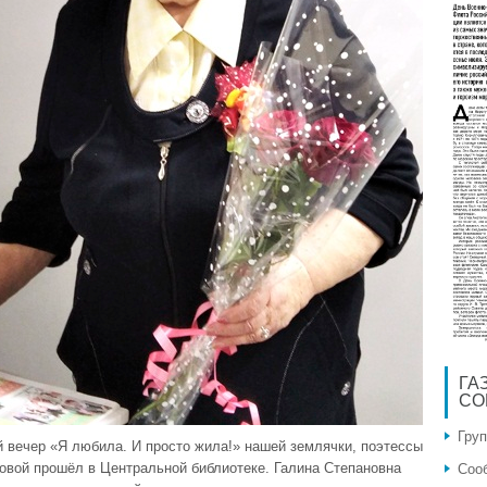
ГА
СО
Гру
й вечер «Я любила. И просто жила!» нашей землячки, поэтессы
новой прошёл в Центральной библиотеке. Галина Степановна
Соо