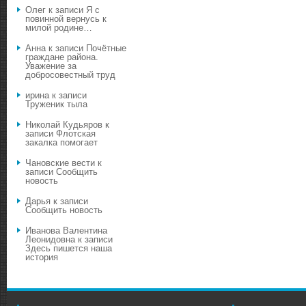
Олег
к записи
Я с
повинной вернусь к
милой родине…
Анна
к записи
Почётные
граждане района.
Уважение за
добросовестный труд
ирина
к записи
Труженик тыла
Николай Кудьяров
к
записи
Флотская
закалка помогает
Чановские вести
к
записи
Сообщить
новость
Дарья
к записи
Сообщить новость
Иванова Валентина
Леонидовна
к записи
Здесь пишется наша
история