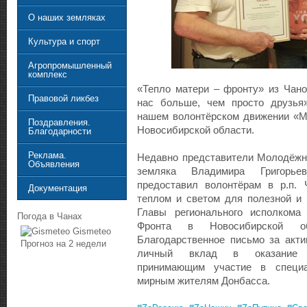
О наших земляках
Культура и спорт
Агропромышленный
комплекс
«Тепло матери – фронту» из Чано
Правовой ликбез
нас больше, чем просто друзья
нашем волонтёрском движении «М
Поздравления.
Новосибирской области.
Благодарности
Реклама.
Недавно представители Молодёжн
Объявления
земляка Владимира Григорье
предоставил волонтёрам в р.п.
Документация
теплом и светом для полезной и 
Главы регионального исполкома
Погода в Чанах
Фронта в Новосибирской о
Gismeteo
Благодарственное письмо за акт
Прогноз на 2 недели
личный вклад в оказание 
принимающим участие в специа
мирным жителям Донбасса.