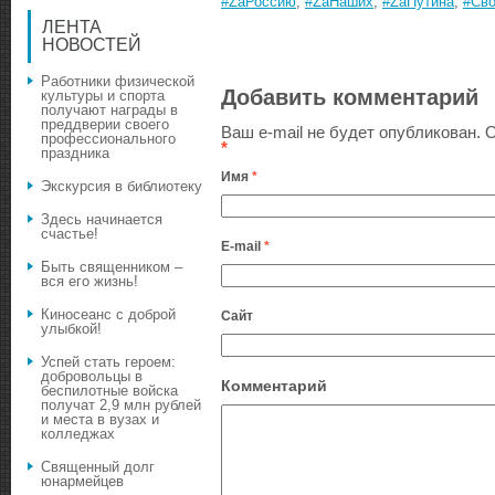
#ZаРоссию
,
#ZаНаших
,
#ZаПутина
,
#Св
ЛЕНТА
НОВОСТЕЙ
Работники физической
Добавить комментарий
культуры и спорта
получают награды в
преддверии своего
Ваш e-mail не будет опубликован.
О
профессионального
*
праздника
Имя
*
Экскурсия в библиотеку
Здесь начинается
счастье!
E-mail
*
Быть священником –
вся его жизнь!
Киносеанс с доброй
Сайт
улыбкой!
Успей стать героем:
добровольцы в
Комментарий
беспилотные войска
получат 2,9 млн рублей
и места в вузах и
колледжах
Священный долг
юнармейцев