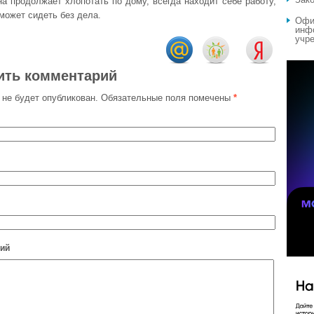
на продолжает хлопотать по дому, всегда находит себе работу,
 может сидеть без дела.
Офи
инф
учре
ить комментарий
 не будет опубликован.
Обязательные поля помечены
*
ий