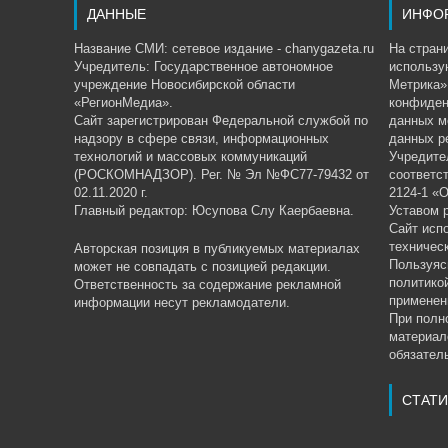
ДАННЫЕ
ИНФО
Название СМИ: сетевое издание - chanygazeta.ru
На страни
Учредитель: Государственное автономное
использу
учреждение Новосибирской области
Метрика»,
«РегионМедиа».
конфиден
Сайт зарегистрирован Федеральной службой по
данных м
надзору в сфере связи, информационных
данных р
технологий и массовых коммуникаций
Учредите
(РОСКОМНАДЗОР). Рег. № Эл №ФС77-79432 от
соответс
02.11.2020 г.
2124-1 «
Главный редактор: Юсупова Слу Каербаевна.
Уставом 
Сайт исп
техничес
Авторская позиция в публикуемых материалах
Пользуяс
может не совпадать с позицией редакции.
политико
Ответственность за содержание рекламной
применен
информации несут рекламодатели.
При полн
материал
обязатель
СТАТИ