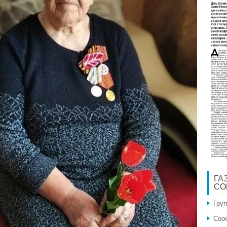
ГА
СО
Гру
Соо