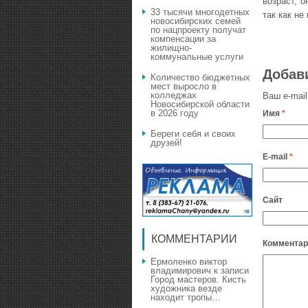
возраст, о
33 тысячи многодетных
так как не
новосибирских семей
по нацпроекту получат
компенсации за
жилищно-
коммунальные услуги
Добав
Количество бюджетных
мест выросло в
колледжах
Ваш e-mail
Новосибирской области
в 2026 году
Имя
*
Береги себя и своих
друзей!
E-mail
*
Сайт
КОММЕНТАРИИ
Комментар
Ермоленко виктор
владимирович
к записи
Город мастеров. Кисть
художника везде
находит тропы…