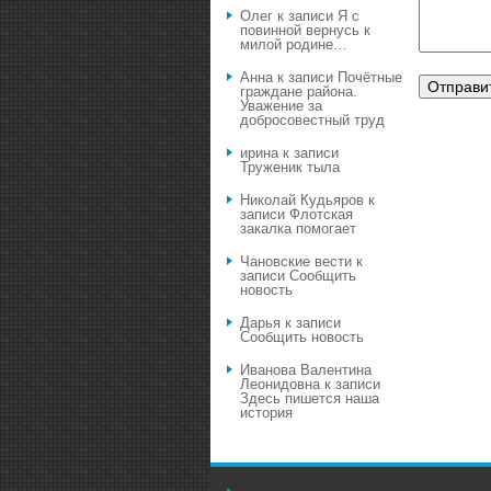
Олег
к записи
Я с
повинной вернусь к
милой родине…
Анна
к записи
Почётные
граждане района.
Уважение за
добросовестный труд
ирина
к записи
Труженик тыла
Николай Кудьяров
к
записи
Флотская
закалка помогает
Чановские вести
к
записи
Сообщить
новость
Дарья
к записи
Сообщить новость
Иванова Валентина
Леонидовна
к записи
Здесь пишется наша
история