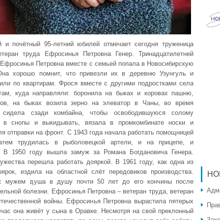
 и почётный 95-летний юбилей отмечает сегодня труженица
теран труда Ефросинья Петровна Генер. Тринадцатилетней
 Ефросинья Петровна вместе с семьей попала в Новосибирскую
Она хорошо помнит, что привезли их в деревню Узунгуль и
или по квартирам. Фрося вместе с другими подростками села
там, куда направляли: боронила на быках и коровах пашню,
ов, на быках возила зерно на элеватор в Чаны, во время
 сидела сзади комбайна, чтобы освободившуюся солому
ь в снопы и выкидывать, вязала в промкомбинате носки и
ля отправки на фронт. С 1943 года начала работать помощницей
затем трудилась в рыболовецкой артели, и на прицепе, и
. В 1950 году вышла замуж за Романа Богдановича Генера.
ужества перешла работать дояркой. В 1961 году, как одна из
ярок, ездила на областной слёт передовиков производства.
НО
с мужем душа в душу почти 50 лет до его кончины после
Адм
ельной болезни. Ефросинья Петровна – ветеран труда, ветеран
течественной войны. Ефросинья Петровна вырастила пятерых
Пра
йчас она живёт у сына в Оравке. Несмотря на свой преклонный
Зак