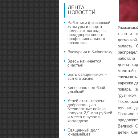
ЛЕНТА
НОВОСТЕЙ
Работники физической
культуры и спорта
Уважаемый
получают награды в
тыла и ве
преддверии своего
профессионального
девчонкой
праздника
область. 
Экскурсия в библиотеку
распредел
работала 
Здесь начинается
доила кор
счастье!
молотьбы
Быть священником –
связыват
вся его жизнь!
варежки д
Киносеанс с доброй
повара, 
улыбкой!
грузчиком
Успей стать героем:
После зам
добровольцы в
лучших до
беспилотные войска
получат 2,9 млн рублей
Прожила 
и места в вузах и
продолжит
колледжах
Великой О
Священный долг
детей. Се
юнармейцев