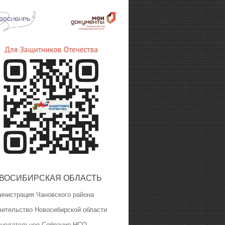
ВОСИБИРСКАЯ ОБЛАСТЬ
инистрация Чановского района
вительство Новосибирской области
онодательное Собрание НСО