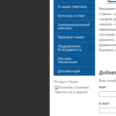
О наших земляках
Ингредиен
стакана с
Культура и спорт
сахаром р
смешать с
Агропромышленный
комплекс
перемешат
состояния
Правовой ликбез
раскатать
формочка
Поздравления.
Благодарности
Выпекать в
Реклама.
Объявления
Документация
Добав
Ваш e-mail
Погода в Чанах
Имя
*
Gismeteo
Прогноз на 2 недели
E-mail
*