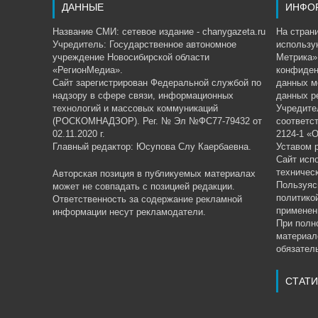
ДАННЫЕ
ИНФО
Название СМИ: сетевое издание - chanygazeta.ru
На страни
Учредитель: Государственное автономное
использу
учреждение Новосибирской области
Метрика»,
«РегионМедиа».
конфиден
Сайт зарегистрирован Федеральной службой по
данных м
надзору в сфере связи, информационных
данных р
технологий и массовых коммуникаций
Учредите
(РОСКОМНАДЗОР). Рег. № Эл №ФС77-79432 от
соответс
02.11.2020 г.
2124-1 «
Главный редактор: Юсупова Слу Каербаевна.
Уставом 
Сайт исп
техничес
Авторская позиция в публикуемых материалах
Пользуяс
может не совпадать с позицией редакции.
политико
Ответственность за содержание рекламной
применен
информации несут рекламодатели.
При полн
материал
обязатель
СТАТИ