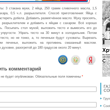
ты: 3 стакана муки, 2 яйца, 250 грамм сливочного масла, 1,5
ахара, 0,5 ч.л. разрыхлителя. Способ приготовления: Яйца с
астереть добела. Добавить размягчённое масло. Муку просеять,
 разрыхлителем и добавить к яйцам с сахаром. Всё хорошо
ь. Посыпать стол мукой, выложить тесто и вымесить его до
 упругости. Убрать тесто на 30 минут в холодильник. Потом
 тесто, но не тонко, а, то печеньки будут суховаты. Вырезать
ми печенье, выложить на противень смазанный маслом.
 духовке, разогретой до 180 градусов около 20 минут.
ить комментарий
 не будет опубликован.
Обязательные поля помечены
*
ГА
СО
Гру
Соо