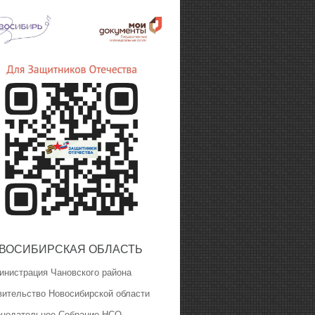
ВОСИБИРСКАЯ ОБЛАСТЬ
инистрация Чановского района
вительство Новосибирской области
онодательное Собрание НСО