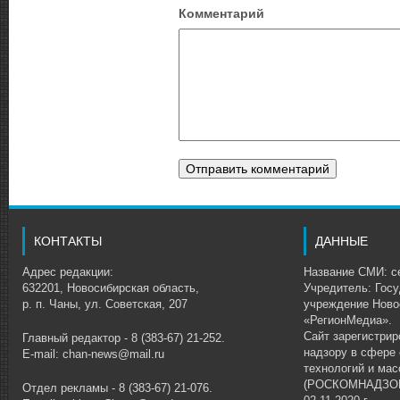
Комментарий
КОНТАКТЫ
ДАННЫЕ
Адрес редакции:
Название СМИ: се
632201, Новосибирская область,
Учредитель: Гос
р. п. Чаны, ул. Советская, 207
учреждение Ново
«РегионМедиа».
Сайт зарегистри
Главный редактор - 8 (383-67) 21-252.
надзору в сфере
E-mail: chan-news@mail.ru
технологий и ма
(РОСКОМНАДЗОР)
Отдел рекламы - 8 (383-67) 21-076.