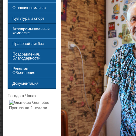
О наших земляках
Культура и спорт
Агропромышленный
комплекс
Правовой ликбез
Поздравления.
Благодарности
Реклама.
Объявления
Документация
Погода в Чанах
Gismeteo
Прогноз на 2 недели