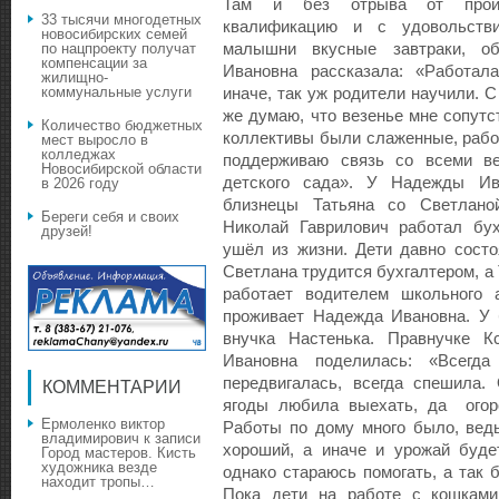
Там и без отрыва от произ
33 тысячи многодетных
квалификацию и с удовольстви
новосибирских семей
малышни вкусные завтраки, о
по нацпроекту получат
компенсации за
Ивановна рассказала: «Работала
жилищно-
коммунальные услуги
иначе, так уж родители научили. 
же думаю, что везенье мне сопутс
Количество бюджетных
коллективы были слаженные, рабо
мест выросло в
колледжах
поддерживаю связь со всеми ве
Новосибирской области
детского сада». У Надежды Ив
в 2026 году
близнецы Татьяна со Светлано
Береги себя и своих
Николай Гаврилович работал бух
друзей!
ушёл из жизни. Дети давно состо
Светлана трудится бухгалтером, а
работает водителем школьного 
проживает Надежда Ивановна. У 
внучка Настенька. Правнучке 
Ивановна поделилась: «Всегд
передвигалась, всегда спешила.
КОММЕНТАРИИ
ягоды любила выехать, да огор
Ермоленко виктор
Работы по дому много было, вед
владимирович
к записи
хороший, а иначе и урожай буде
Город мастеров. Кисть
художника везде
однако стараюсь помогать, а так 
находит тропы…
Пока дети на работе с кошкам