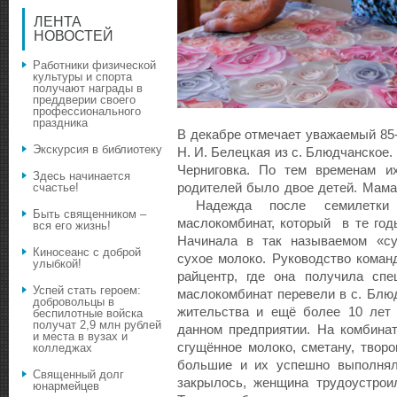
ЛЕНТА
НОВОСТЕЙ
Работники физической
культуры и спорта
получают награды в
преддверии своего
профессионального
праздника
В декабре отмечает уважаемый 85
Экскурсия в библиотеку
Н. И. Белецкая из с. Блюдчанское.
Черниговка. По тем временам и
Здесь начинается
родителей было двое детей. Мама 
счастье!
Надежда после семилетки 
Быть священником –
маслокомбинат, который в те год
вся его жизнь!
Начинала в так называемом «су
Киносеанс с доброй
сухое молоко. Руководство коман
улыбкой!
райцентр, где она получила спе
Успей стать героем:
маслокомбинат перевели в с. Блю
добровольцы в
жительства и ещё более 10 лет 
беспилотные войска
получат 2,9 млн рублей
данном предприятии. На комбинат
и места в вузах и
сгущённое молоко, сметану, твор
колледжах
большие и их успешно выполняли
Священный долг
закрылось, женщина трудоустрои
юнармейцев