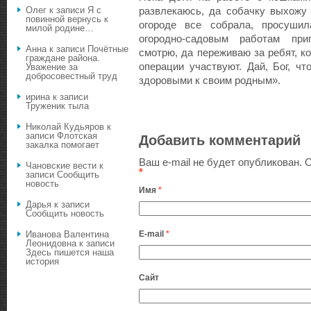
Олег
к записи
Я с
развлекаюсь, да собачку выхожу
повинной вернусь к
огороде все собрала, просуши
милой родине…
огородно-садовым работам приг
Анна
к записи
Почётные
смотрю, да переживаю за ребят, к
граждане района.
операции участвуют. Дай, Бог, ч
Уважение за
добросовестный труд
здоровыми к своим родным».
ирина
к записи
Труженик тыла
Николай Кудьяров
к
записи
Флотская
Добавить комментарий
закалка помогает
Ваш e-mail не будет опубликован.
О
Чановские вести
к
*
записи
Сообщить
новость
Имя
*
Дарья
к записи
Сообщить новость
E-mail
*
Иванова Валентина
Леонидовна
к записи
Здесь пишется наша
история
Сайт