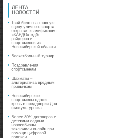
ЛЕНТА
НОВОСТЕЙ
Твой билет на главную
сцену уличного спорта:
открытая квалификация
«КАРДО» ждёт
райдеров и
спортсменов из
Новосибирской области
Баскетбольный турнир
Поздравления
спортсменам
Шахматы –
альтернатива вредным
привычкам
Новосибирские
спортсмены сдали
кровь в преддверии Дня
физкультурника
Более 80% договоров с
детскими садами
новосибирцы
заключили онлайн при
помощи цифровой
подписи