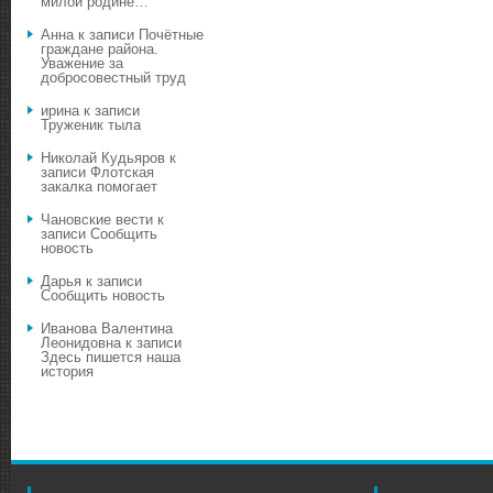
милой родине…
Анна
к записи
Почётные
граждане района.
Уважение за
добросовестный труд
ирина
к записи
Труженик тыла
Николай Кудьяров
к
записи
Флотская
закалка помогает
Чановские вести
к
записи
Сообщить
новость
Дарья
к записи
Сообщить новость
Иванова Валентина
Леонидовна
к записи
Здесь пишется наша
история