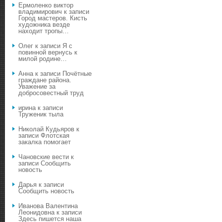
Ермоленко виктор
владимирович
к записи
Город мастеров. Кисть
художника везде
находит тропы…
Олег
к записи
Я с
повинной вернусь к
милой родине…
Анна
к записи
Почётные
граждане района.
Уважение за
добросовестный труд
ирина
к записи
Труженик тыла
Николай Кудьяров
к
записи
Флотская
закалка помогает
Чановские вести
к
записи
Сообщить
новость
Дарья
к записи
Сообщить новость
Иванова Валентина
Леонидовна
к записи
Здесь пишется наша