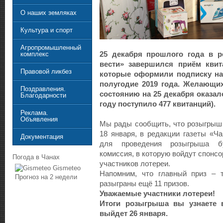
О наших земляках
Культура и спорт
Агропромышленный
25 декабря прошлого года в р
комплекс
вести» завершился приём квит
Правовой ликбез
которые оформили подписку на 
полугодие 2019 года. Желающих
Поздравления.
состоянию на 25 декабря оказал
Благодарности
году поступило 477 квитанций).
Реклама.
Объявления
Мы рады сообщить, что розыгрыш 
18 января, в редакции газеты «Ча
Документация
для проведения розыгрыша б
комиссия, в которую войдут спонс
Погода в Чанах
участников лотереи.
Gismeteo
Напомним, что главный приз – т
Прогноз на 2 недели
разыграны ещё 11 призов.
Уважаемые участники лотереи!
Итоги розыгрыша вы узнаете
выйдет 26 января.