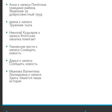
Анна
к записи
Почётные
граждане района.
Уважение за
добросовестный труд
ирина
к записи
Труженик тыла
Николай Кудьяров
к
записи
Флотская
закалка помогает
Чановские вести
к
записи
Сообщить
новость
Дарья
к записи
Сообщить новость
Иванова Валентина
Леонидовна
к записи
Здесь пишется наша
история