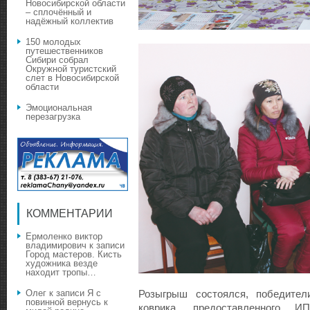
Новосибирской области
– сплочённый и
надёжный коллектив
150 молодых
путешественников
Сибири собрал
Окружной туристский
слет в Новосибирской
области
Эмоциональная
перезагрузка
КОММЕНТАРИИ
Ермоленко виктор
владимирович
к записи
Город мастеров. Кисть
художника везде
находит тропы…
Олег
к записи
Я с
Розыгрыш состоялся, победител
повинной вернусь к
коврика, предоставленного 