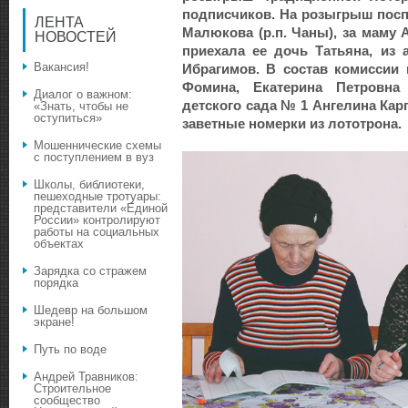
подписчиков. На розыгрыш поспе
ЛЕНТА
Малюкова (р.п. Чаны), за маму 
НОВОСТЕЙ
приехала ее дочь Татьяна, из
Вакансия!
Ибрагимов. В состав комиссии 
Фомина, Екатерина Петровна
Диалог о важном:
детского сада № 1 Ангелина Кар
«Знать, чтобы не
оступиться»
заветные номерки из лототрона.
Мошеннические схемы
с поступлением в вуз
Школы, библиотеки,
пешеходные тротуары:
представители «Единой
России» контролируют
работы на социальных
объектах
Зарядка со стражем
порядка
Шедевр на большом
экране!
Путь по воде
Андрей Травников:
Строительное
сообщество