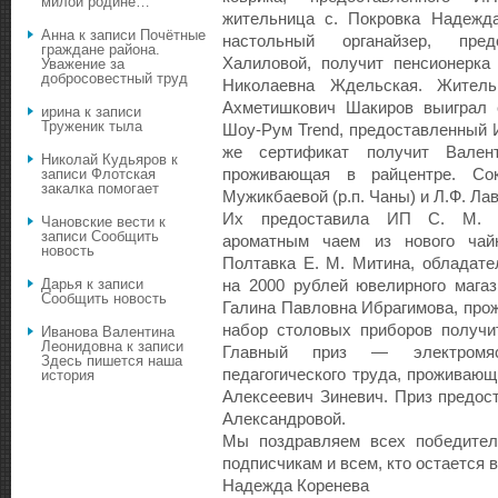
милой родине…
жительница с. Покровка Надежда
Анна
к записи
Почётные
настольный органайзер, пр
граждане района.
Халиловой, получит пенсионерка
Уважение за
добросовестный труд
Николаевна Ждельская. Житель
Ахметишкович Шакиров выиграл 
ирина
к записи
Труженик тыла
Шоу-Рум Trend, предоставленный 
же сертификат получит Валент
Николай Кудьяров
к
проживающая в райцентре. Со
записи
Флотская
закалка помогает
Мужикбаевой (р.п. Чаны) и Л.Ф. Ла
Их предоставила ИП С. М. А
Чановские вести
к
записи
Сообщить
ароматным чаем из нового чай
новость
Полтавка Е. М. Митина, обладате
Дарья
к записи
на 2000 рублей ювелирного мага
Сообщить новость
Галина Павловна Ибрагимова, про
набор столовых приборов получит
Иванова Валентина
Леонидовна
к записи
Главный приз — электромяс
Здесь пишется наша
педагогического труда, проживающ
история
Алексеевич Зиневич. Приз предос
Александровой.
Мы поздравляем всех победител
подписчикам и всем, кто остается 
Надежда Коренева