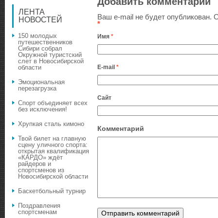
Добавить комментарий
ЛЕНТА
Ваш e-mail не будет опубликован.
О
НОВОСТЕЙ
*
150 молодых
Имя
*
путешественников
Сибири собрал
Окружной туристский
слет в Новосибирской
E-mail
*
области
Эмоциональная
перезагрузка
Сайт
Спорт объединяет всех
без исключения!
Хрупкая сталь кимоно
Комментарий
Твой билет на главную
сцену уличного спорта:
открытая квалификация
«КАРДО» ждёт
райдеров и
спортсменов из
Новосибирской области
Баскетбольный турнир
Поздравления
спортсменам