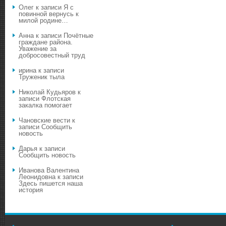
Олег
к записи
Я с
повинной вернусь к
милой родине…
Анна
к записи
Почётные
граждане района.
Уважение за
добросовестный труд
ирина
к записи
Труженик тыла
Николай Кудьяров
к
записи
Флотская
закалка помогает
Чановские вести
к
записи
Сообщить
новость
Дарья
к записи
Сообщить новость
Иванова Валентина
Леонидовна
к записи
Здесь пишется наша
история