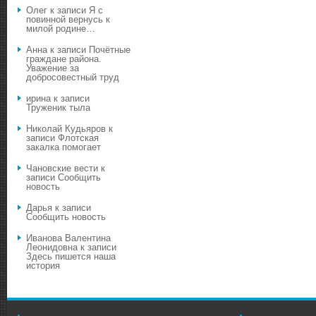
Олег
к записи
Я с
повинной вернусь к
милой родине…
Анна
к записи
Почётные
граждане района.
Уважение за
добросовестный труд
ирина
к записи
Труженик тыла
Николай Кудьяров
к
записи
Флотская
закалка помогает
Чановские вести
к
записи
Сообщить
новость
Дарья
к записи
Сообщить новость
Иванова Валентина
Леонидовна
к записи
Здесь пишется наша
история