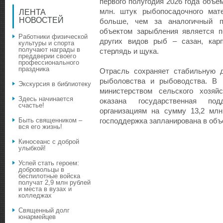
первого полугодия 2026 года объё
млн. штук рыбопосадочного мат
ЛЕНТА
НОВОСТЕЙ
больше, чем за аналогичный п
объектом зарыбления является п
Работники физической
других видов рыб – сазан, карп
культуры и спорта
получают награды в
стерлядь и щука.
преддверии своего
профессионального
праздника
Отрасль сохраняет стабильную д
рыболовства и рыбоводства. В 
Экскурсия в библиотеку
министерством сельского хозяй
Здесь начинается
оказана государственная под
счастье!
организациям на сумму 13,2 млн
Быть священником –
господдержка запланирована в объ
вся его жизнь!
Киносеанс с доброй
улыбкой!
Успей стать героем:
добровольцы в
беспилотные войска
получат 2,9 млн рублей
и места в вузах и
колледжах
Священный долг
юнармейцев