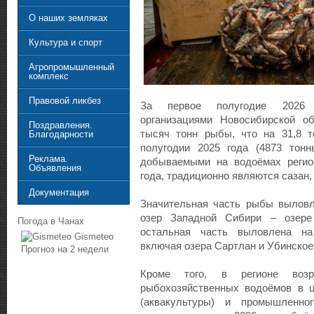
О наших земляках
Культура и спорт
Агропромышленный
комплекс
Правовой ликбез
За первое полугодие 2026 
организациями Новосибирской о
Поздравления.
тысяч тонн рыбы, что на 31,8 
Благодарности
полугодии 2025 года (4873 тон
Реклама.
добываемыми на водоёмах регио
Объявления
года, традиционно являются сазан, 
Документация
Значительная часть рыбы выловл
озер Западной Сибири – озере
Погода в Чанах
остальная часть выловлена на
Gismeteo
включая озера Сартлан и Убинское
Прогноз на 2 недели
Кроме того, в регионе воз
рыбохозяйственных водоёмов в ц
(аквакультуры) и промышленно