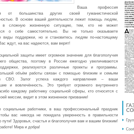
Ваша профессия
тся от большинства других своей гуманистической
ностью. В основе вашей деятельности лежит помощь людям,
 в сложную жизненную ситуацию, тем, кто не может
ться о себе самостоятельно. Вы не только оказываете
е виды поддержки, но и становитесь людям по-настоящему
ас ждут, на вас надеются, вам верят!
оциальной защиты имеет огромное значение для благополучия
шего общества, поэтому в России ежегодно увеличиваются
оддержки, реализуются различные проекты и программы.
большой объём работы связан с помощью близким и семьям
ков СВО. Залог успеха каждого направления – ваши
шие и вовлечённость. Это требует огромного внутреннего
асибо каждому работнику социальной сферы, кто относится с
оей миссии, видит в этом жизненное призвание!
ГА
 социальные работники, в ваш профессиональный праздник
СО
тобы вас никогда не покидала уверенность в правильности
Гру
 пути! Здоровья, счастья и благополучия вам и вашим близким!
работе! Мира и добра!
Соо