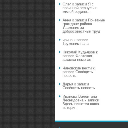
Олег
к записи
Я с
повинной вернусь к
милой родине…
Анна
к записи
Почётные
граждане района.
Уважение за
добросовестный труд
ирина
к записи
Труженик тыла
Николай Кудьяров
к
записи
Флотская
закалка помогает
Чановские вести
к
записи
Сообщить
новость
Дарья
к записи
Сообщить новость
Иванова Валентина
Леонидовна
к записи
Здесь пишется наша
история