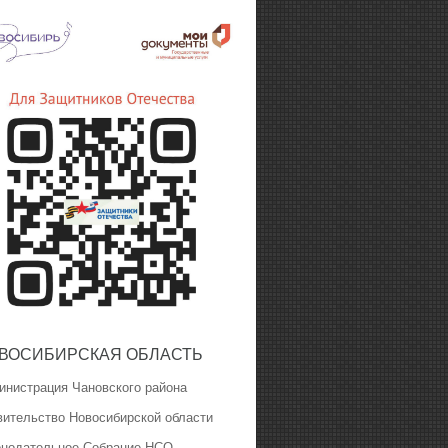
ВОСИБИРСКАЯ ОБЛАСТЬ
инистрация Чановского района
вительство Новосибирской области
онодательное Собрание НСО