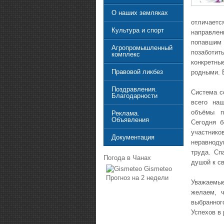
О наших земляках
отличае
Культура и спорт
направлен
попавшим
Агропромышленный
позаботи
комплекс
конкретны
Правовой ликбез
родными. В
Поздравления.
Система с
Благодарности
всего на
объёмы п
Реклама.
Объявления
Сегодня 
участни
Документация
неравноду
труда. Сп
Погода в Чанах
душой к св
Gismeteo
Прогноз на 2 недели
Уважаемые
желаем, ч
выбранного
Успехов в 