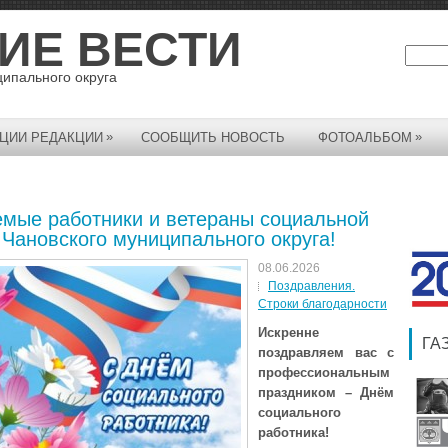
ИЕ ВЕСТИ
ципального округа
»
»
ЦИИ РЕДАКЦИИ
СООБЩИТЬ НОВОСТЬ
ФОТОАЛЬБОМ
мые работники и ветераны социальной
Чановского муниципального округа!
08.06.2026
Поздравления.
Строки благодарности
Искренне
ГА
поздравляем вас с
профессиональным
праздником – Днём
социального
работника!