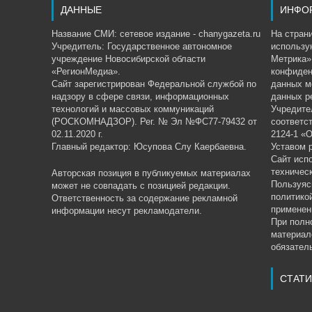
ДАННЫЕ
ИНФО
Название СМИ: сетевое издание - chanygazeta.ru
На страни
Учредитель: Государственное автономное
использу
учреждение Новосибирской области
Метрика»,
«РегионМедиа».
конфиден
Сайт зарегистрирован Федеральной службой по
данных м
надзору в сфере связи, информационных
данных р
технологий и массовых коммуникаций
Учредите
(РОСКОМНАДЗОР). Рег. № Эл №ФС77-79432 от
соответс
02.11.2020 г.
2124-1 «
Главный редактор: Юсупова Слу Каербаевна.
Уставом 
Сайт исп
техничес
Авторская позиция в публикуемых материалах
Пользуяс
может не совпадать с позицией редакции.
политико
Ответственность за содержание рекламной
применен
информации несут рекламодатели.
При полн
материал
обязатель
СТАТИ