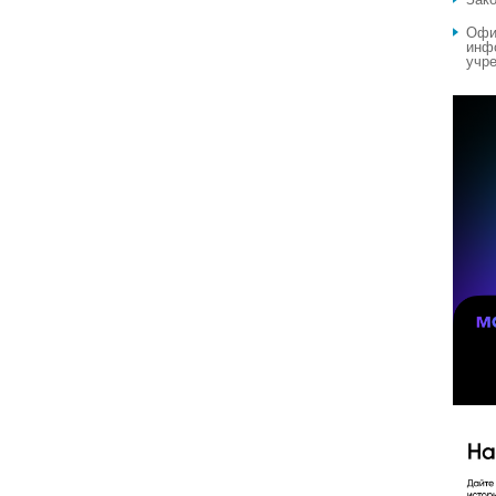
Офи
инф
учре