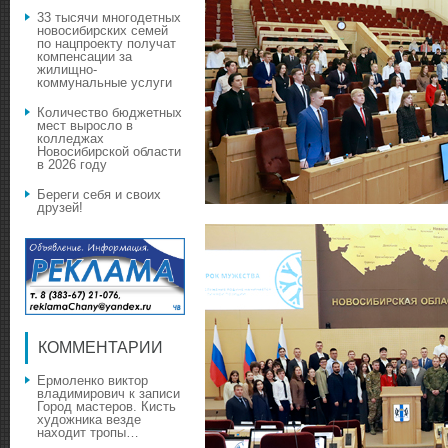
33 тысячи многодетных
новосибирских семей
по нацпроекту получат
компенсации за
жилищно-
коммунальные услуги
Количество бюджетных
мест выросло в
колледжах
Новосибирской области
в 2026 году
Береги себя и своих
друзей!
КОММЕНТАРИИ
Ермоленко виктор
владимирович
к записи
Город мастеров. Кисть
художника везде
находит тропы…