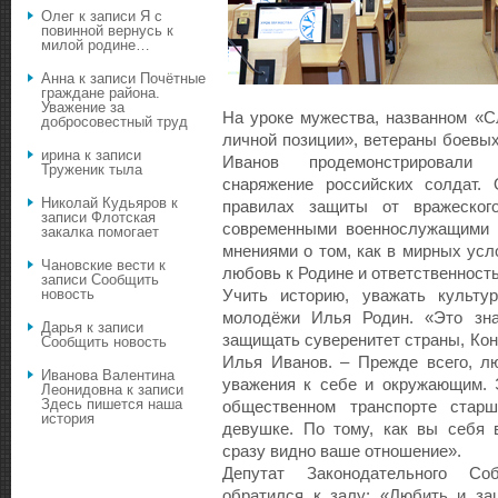
Олег
к записи
Я с
повинной вернусь к
милой родине…
Анна
к записи
Почётные
граждане района.
Уважение за
На уроке мужества, названном «С
добросовестный труд
личной позиции», ветераны боевы
ирина
к записи
Иванов продемонстрировали
Труженик тыла
снаряжение российских солдат.
Николай Кудьяров
к
правилах защиты от вражеског
записи
Флотская
современными военнослужащими 
закалка помогает
мнениями о том, как в мирных ус
Чановские вести
к
любовь к Родине и ответственность
записи
Сообщить
новость
Учить историю, уважать культу
молодёжи Илья Родин. «Это зна
Дарья
к записи
защищать суверенитет страны, Кон
Сообщить новость
Илья Иванов. – Прежде всего, л
Иванова Валентина
уважения к себе и окружающим. 
Леонидовна
к записи
Здесь пишется наша
общественном транспорте старш
история
девушке. По тому, как вы себя 
сразу видно ваше отношение».
Депутат Законодательного Со
обратился к залу: «Любить и за