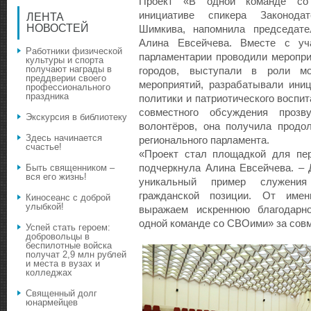
Проект «В одной команде со
инициативе спикера Законода
ЛЕНТА
НОВОСТЕЙ
Шимкива, напомнила председате
Алина Евсейчева. Вместе с уч
Работники физической
парламентарии проводили меропри
культуры и спорта
получают награды в
городов, выступали в роли мо
преддверии своего
мероприятий, разрабатывали ини
профессионального
праздника
политики и патриотического воспит
совместного обсуждения прозв
Экскурсия в библиотеку
волонтёров, она получила продо
Здесь начинается
регионального парламента.
счастье!
«Проект стал площадкой для пер
подчеркнула Алина Евсейчева. – 
Быть священником –
вся его жизнь!
уникальный пример служения
гражданской позиции. От имен
Киносеанс с доброй
улыбкой!
выражаем искреннюю благодарно
одной команде со СВОими» за совм
Успей стать героем:
добровольцы в
беспилотные войска
получат 2,9 млн рублей
и места в вузах и
колледжах
Священный долг
юнармейцев