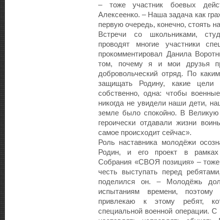
– тоже участник боевых дейст
Алексеенко. – Наша задача как гр
первую очередь, конечно, стоять н
Встречи со школьниками, студ
проводят многие участники спе
прокомментировал Данила Воротни
том, почему я и мои друзья п
добровольческий отряд. По каки
защищать Родину, какие цели 
собственно, одна: чтобы военны
никогда не увидели наши дети, н
земле было спокойно. В Великую
героически отдавали жизни воин
самое происходит сейчас».
Роль наставника молодёжи осоз
Родин, и его проект в рамках 
Собрания «СВОЯ позиция» – тоже
честь выступать перед ребятами
поделился он. – Молодёжь до
испытаниям времени, поэтому
привлекаю к этому ребят, к
специальной военной операции. С 