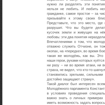
нужно ли разделять эти поняти
нельзя не любить. И любить нел
гражданке, самое простое – за чи
призывайте к этому своих близк
Представьте, что это место, где 
разрушит. Что вы будете делат
кусочек земли и живущих на нё
любовь: эти два понятия нераздел
Впечатлениями о том, что молод
отважно служить Отчизне, он то
окопах, на «передке», во время б
такая же молодёжь, как вы. Это
наши герои, руками которых куётся
ни разу – ни во время атаки, ни 
страха, не видел, что кто-то шагн
становились зрелыми, сильными 
достойно защищают страну».
Такой диалог был интересен всем
Молодёжного парламента Константи
в условиях проведения специаль
важно знать о личных примерах 
иметь возможность задать вопрос