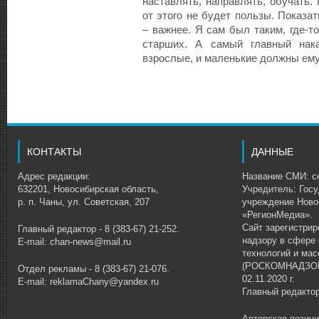
наставлять, направлять, обучать.
от этого не будет пользы. Показат
– важнее. Я сам был таким, где-т
старших. А самый главный нак
взрослые, и маленькие должны ему
КОНТАКТЫ
ДАННЫЕ
Адрес редакции:
Название СМИ: се
632201, Новосибирская область,
Учредитель: Гос
р. п. Чаны, ул. Советская, 207
учреждение Ново
«РегионМедиа».
Сайт зарегистри
Главный редактор - 8 (383-67) 21-252.
надзору в сфере
E-mail: chan-news@mail.ru
технологий и ма
(РОСКОМНАДЗОР)
Отдел рекламы - 8 (383-67) 21-076.
02.11.2020 г.
E-mail: reklamaChany@yandex.ru
Главный редакто
Авторская позиц