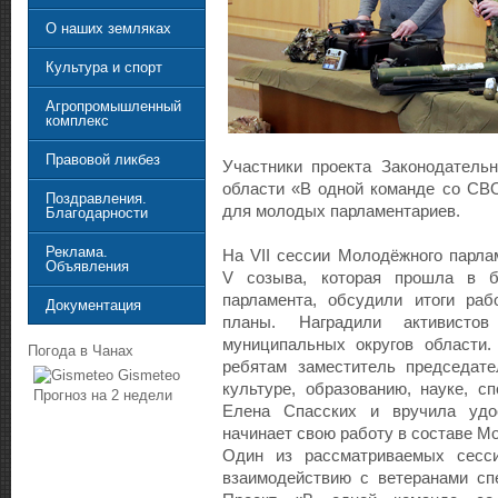
О наших земляках
Культура и спорт
Агропромышленный
комплекс
Правовой ликбез
Участники проекта Законодатель
области «В одной команде со СВ
Поздравления.
для молодых парламентариев.
Благодарности
Реклама.
На VII сессии Молодёжного парла
Объявления
V созыва, которая прошла в б
парламента, обсудили итоги раб
Документация
планы. Наградили активисто
муниципальных округов области.
Погода в Чанах
ребятам заместитель председате
Gismeteo
культуре, образованию, науке, с
Прогноз на 2 недели
Елена Спасских и вручила удос
начинает свою работу в составе М
Один из рассматриваемых сесс
взаимодействию с ветеранами сп