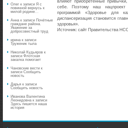
влияют приобретенные привычки,
Олег
к записи
Я с
себе. Поэтому наш нацпроект 
повинной вернусь к
милой родине…
программой «Здоровье для ка
диспансеризация становится глав
Анна
к записи
Почётные
здоровья».
граждане района.
Уважение за
Источник: сайт Правительства НС
добросовестный труд
ирина
к записи
Труженик тыла
Николай Кудьяров
к
записи
Флотская
закалка помогает
Чановские вести
к
записи
Сообщить
новость
Дарья
к записи
Сообщить новость
Иванова Валентина
Леонидовна
к записи
Здесь пишется наша
история