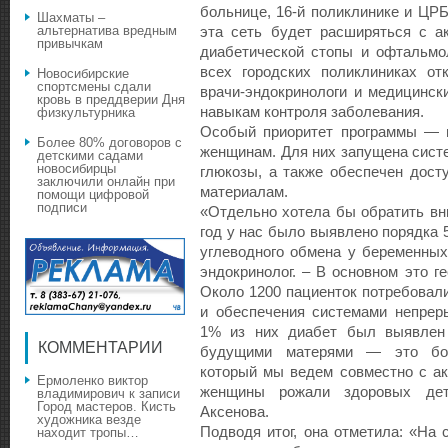
больнице, 16-й поликлинике и ЦР
Шахматы –
альтернатива вредным
эта сеть будет расширяться с а
привычкам
диабетической стопы и офтальмо
всех городских поликлиниках от
Новосибирские
спортсмены сдали
врачи-эндокринологи и медицинск
кровь в преддверии Дня
навыкам контроля заболевания.
физкультурника
Особый приоритет программы — 
Более 80% договоров с
женщинам. Для них запущена сист
детскими садами
новосибирцы
глюкозы, а также обеспечен дос
заключили онлайн при
материалам.
помощи цифровой
подписи
«Отдельно хотела бы обратить вн
год у нас было выявлено порядка 
углеводного обмена у беременных
эндокринолог. – В основном это г
Около 1200 пациенток потребовал
и обеспечения системами непреры
1% из них диабет был выявлен 
КОММЕНТАРИИ
будущими матерями — это бол
который мы ведем совместно с ак
Ермоленко виктор
женщины рожали здоровых дет
владимирович
к записи
Город мастеров. Кисть
Аксенова.
художника везде
Подводя итог, она отметила: «На 
находит тропы…