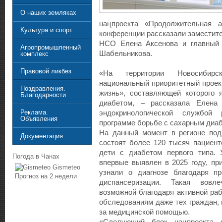
О наших земляках
нацпроекта «Продолжительная 
Культура и спорт
конференции рассказали заместит
НСО Елена Аксенова и главный 
Агропромышленный
Шабельникова.
комплекс
Правовой ликбез
«На территории Новосибирс
национальный приоритетный проек
Поздравления.
жизнь», составляющей которого 
Благодарности
диабетом, – рассказала Елена
Реклама.
эндокринологической службой
Объявления
программе борьбе с сахарным диа
На данный момент в регионе по
Документация
состоят более 120 тысяч пациент
дети с диабетом первого типа.
Погода в Чанах
впервые выявлен в 2025 году, пр
Gismeteo
узнали о диагнозе благодаря п
Прогноз на 2 недели
диспансеризации. Такая вовле
возможной благодаря активной ра
обследованиям даже тех граждан,
за медицинской помощью.