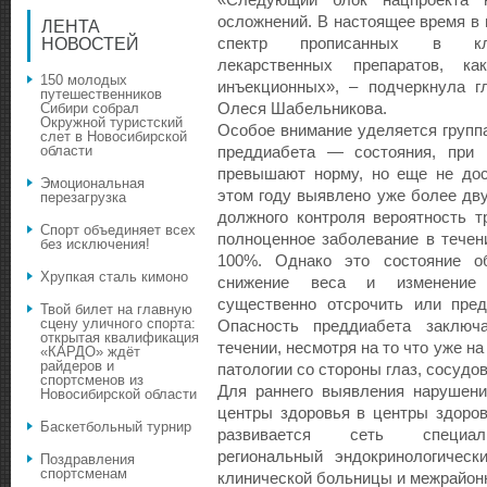
«Следующий блок нацпроекта н
осложнений. В настоящее время в
ЛЕНТА
спектр прописанных в кли
НОВОСТЕЙ
лекарственных препаратов, ка
150 молодых
инъекционных», – подчеркнула г
путешественников
Олеся Шабельникова.
Сибири собрал
Окружной туристский
Особое внимание уделяется группа
слет в Новосибирской
области
преддиабета — состояния, при 
превышают норму, но еще не дос
Эмоциональная
этом году выявлено уже более дву
перезагрузка
должного контроля вероятность 
Спорт объединяет всех
полноценное заболевание в течен
без исключения!
100%. Однако это состояние об
Хрупкая сталь кимоно
снижение веса и изменение
существенно отсрочить или пред
Твой билет на главную
сцену уличного спорта:
Опасность преддиабета заключ
открытая квалификация
течении, несмотря на то что уже н
«КАРДО» ждёт
райдеров и
патологии со стороны глаз, сосудо
спортсменов из
Для раннего выявления нарушени
Новосибирской области
центры здоровья в центры здоров
Баскетбольный турнир
развивается сеть специали
региональный эндокринологическ
Поздравления
спортсменам
клинической больницы и межрайонн