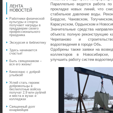
Параллельно ведется работа по
ЛЕНТА
прокладке новых линий, что сни
НОВОСТЕЙ
стабильное давление воды. Рекон
Работники физической
Бердске, Чановском, Тогучинском
культуры и спорта
Карасукском, Ордынском и Новоси
получают награды в
преддверии своего
Значительные средства направле
профессионального
объекта: полную реконструкцию к
праздника
Черепаново и строительст
Экскурсия в библиотеку
водоотведения в городе Обь.
Одобрены также заявки на возве
Здесь начинается
счастье!
коллекторов в Новосибирске, 
улучшить работу систем водоотвед
Быть священником –
вся его жизнь!
Киносеанс с доброй
улыбкой!
Успей стать героем:
добровольцы в
беспилотные войска
получат 2,9 млн рублей
и места в вузах и
колледжах
Священный долг
юнармейцев