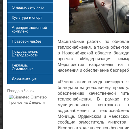
О наших земляках
Культура и спорт
Агропромышленный
комплекс
Масштабные работы по обновле
Правовой ликбез
теплоснабжения, а также объекто
Поздравления.
в Новосибирской области благод
Благодарности
проекта «Модернизация комму
Мероприятия направлены на 
Реклама.
Объявления
населения и обеспечение беспереб
Документация
«Регион активно модернизирует 
благодаря национальному проекту
Погода в Чанах
обеспечению качественной пит
Gismeteo
теплоснабжения. В рамках п
Прогноз на 2 недели
муниципальных контрактов
водоснабжения и теплоснабжен
Мочище, Ордынском и Чановском
сообщил заместитель министра
Яковлев в ходе пресс-конференции