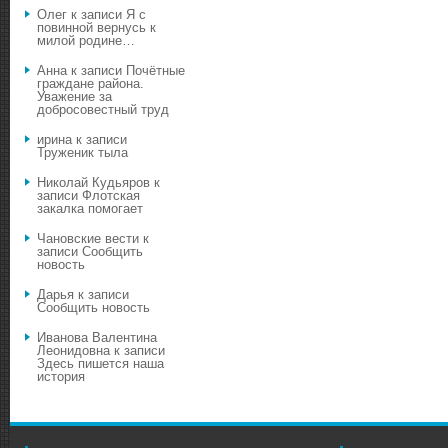
Олег
к записи
Я с
повинной вернусь к
милой родине…
Анна
к записи
Почётные
граждане района.
Уважение за
добросовестный труд
ирина
к записи
Труженик тыла
Николай Кудьяров
к
записи
Флотская
закалка помогает
Чановские вести
к
записи
Сообщить
новость
Дарья
к записи
Сообщить новость
Иванова Валентина
Леонидовна
к записи
Здесь пишется наша
история