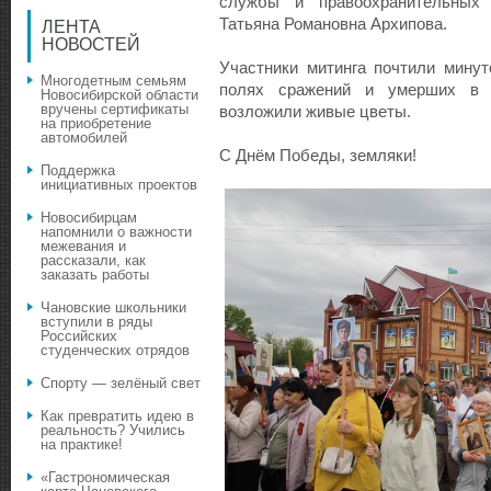
службы и правоохранительных 
Татьяна Романовна Архипова.
ЛЕНТА
НОВОСТЕЙ
Участники митинга почтили мину
Многодетным семьям
полях сражений и умерших в 
Новосибирской области
вручены сертификаты
возложили живые цветы.
на приобретение
автомобилей
С Днём Победы, земляки!
Поддержка
инициативных проектов
Новосибирцам
напомнили о важности
межевания и
рассказали, как
заказать работы
Чановские школьники
вступили в ряды
Российских
студенческих отрядов
Спорту — зелёный свет
Как превратить идею в
реальность? Учились
на практике!
«Гастрономическая