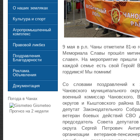
О наших земляках
Культура и спорт
Агропромышленный
комплекс
Правовой ликбез
9 мая в р.п. Чаны отметили 81-ю
Мемориала Славы прошёл митинг
Поздравления.
славе». На мероприятие пришли 
Благодарности
каждой семье есть свой Герой! 
Реклама.
гордимся! Мы помним!
Объявления
Со словами поздравлений к 
Документация
Чановского муниципального окр
военный комиссар Чановского, В
Погода в Чанах
округов и Кыштовского района В
Gismeteo
депутат Законодательного Собра
Прогноз на 2 недели
ветеран боевых действий СВО Д
председатель Совета депутатов
округа Сергей Петрович Антип
организации ветеранов-пенсион