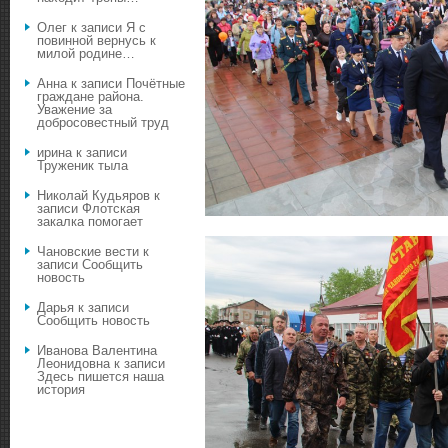
Олег
к записи
Я с
повинной вернусь к
милой родине…
Анна
к записи
Почётные
граждане района.
Уважение за
добросовестный труд
ирина
к записи
Труженик тыла
Николай Кудьяров
к
записи
Флотская
закалка помогает
Чановские вести
к
записи
Сообщить
новость
Дарья
к записи
Сообщить новость
Иванова Валентина
Леонидовна
к записи
Здесь пишется наша
история