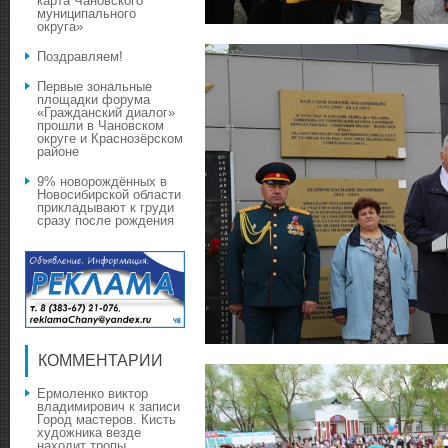
карта Чановского
муниципального
округа»
Поздравляем!
Первые зональные
площадки форума
«Гражданский диалог»
прошли в Чановском
округе и Краснозёрском
районе
9% новорождённых в
Новосибирской области
прикладывают к груди
сразу после рождения
КОММЕНТАРИИ
Ермоленко виктор
владимирович
к записи
Город мастеров. Кисть
художника везде
находит тропы…