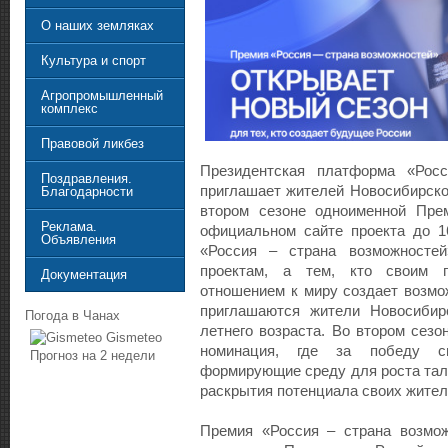
О наших земляках
Культура и спорт
Агропромышленный
комплекс
Правовой ликбез
Президентская платформа «Росс
Поздравления.
приглашает жителей Новосибирско
Благодарности
втором сезоне одноименной Прем
Реклама.
официальном сайте проекта до 1
Объявления
«Россия – страна возможносте
проектам, а тем, кто своим п
Документация
отношением к миру создает возмо
приглашаются жители Новосибирс
Погода в Чанах
летнего возраста. Во втором сез
Gismeteo
номинация, где за победу см
Прогноз на 2 недели
формирующие среду для роста тал
раскрытия потенциала своих жител
Премия «Россия – страна возмо