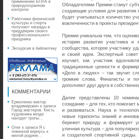
применению БПЛА в
Обладателями Премии станут субъ
природоохранном
контроле
создающие условия для развития г
будет учитываться количество уча
Работники физической
культуры и спорта
вовлеченности в проекты президен
получают награды в
преддверии своего
профессионального
Премия уникальна тем, что оценива
праздника
историю развития участника и е
сообщества, которое участнику уд
Экскурсия в библиотеку
и своей идеи. Экспертный совет
изучает, как участник вдохновля
традиционные ценности и формиру
«Дело в людях» – так звучит сл
громкие слова. Финалисты и по
дополняют друг друга в собственн
КОММЕНТАРИИ
Далее представлены 10 номина
Ермоленко виктор
созидание – для тех, кто помогае
владимирович
к записи
и развиваться. Наука и технолог
Город мастеров. Кисть
художника везде
новые горизонты знаний и иннова
находит тропы…
бережет природу и формирует у
Олег
к записи
Я с
уличная культура – для популяриз
повинной вернусь к
и создателей спортивной среды.
милой родине…