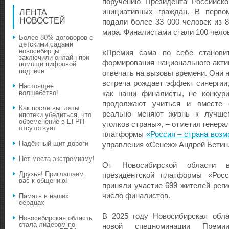
поручению Президента Российск
инициативных граждан. В перво
ЛЕНТА
НОВОСТЕЙ
подали более 33 000 человек из 8
мира. Финалистами стали 100 челов
Более 80% договоров с
детскими садами
новосибирцы
«Премия сама по себе станови
заключили онлайн при
формирования национального акти
помощи цифровой
подписи
отвечать на вызовы времени. Они н
встреча рождает эффект синергии,
Настоящее
волшебство!
как наши финалисты, не конкури
продолжают учиться и вместе с
Как после выплаты
реально меняют жизнь к лучше
ипотеки убедиться, что
обременение в ЕГРН
уголков страны», – отметил генер
отсутствует
платформы
«Россия – страна воз
Надёжный щит дороги
управления «Сенеж» Андрей Бетин
Нет места экстремизму!
От Новосибирской области 
Друзья! Приглашаем
президентской платформы «Росс
вас к общению!
приняли участие 699 жителей реги
число финалистов.
Память в наших
сердцах
В 2025 году Новосибирская обла
Новосибирская область
стала лидером по
новой спецноминации Премии