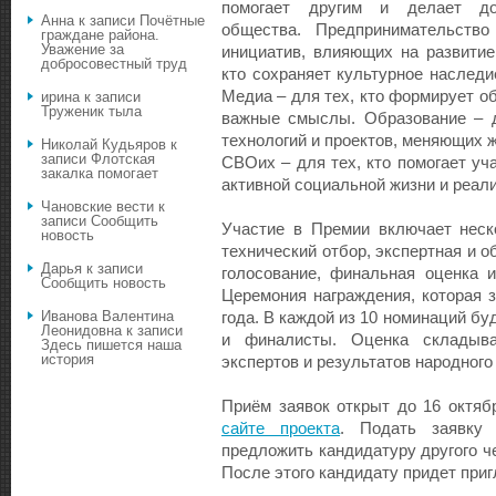
помогает другим и делает д
Анна
к записи
Почётные
общества. Предпринимательство
граждане района.
Уважение за
инициатив, влияющих на развитие
добросовестный труд
кто сохраняет культурное наследи
Медиа – для тех, кто формирует о
ирина
к записи
Труженик тыла
важные смыслы. Образование – д
технологий и проектов, меняющих 
Николай Кудьяров
к
записи
Флотская
СВОих – для тех, кто помогает у
закалка помогает
активной социальной жизни и реал
Чановские вести
к
записи
Сообщить
Участие в Премии включает неско
новость
технический отбор, экспертная и 
Дарья
к записи
голосование, финальная оценка и
Сообщить новость
Церемония награждения, которая 
Иванова Валентина
года. В каждой из 10 номинаций б
Леонидовна
к записи
и финалисты. Оценка складыв
Здесь пишется наша
история
экспертов и результатов народного
Приём заявок открыт до 16 октяб
сайте проекта
. Подать заявку
предложить кандидатуру другого че
После этого кандидату придет приг