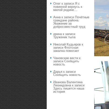
Олег
к записи
Я с
повинной вернусь к
милой родине…
Анна
к записи
Почётные
граждане района.
Уважение за
добросовестный труд
ирина
к записи
Труженик тыла
Николай Кудьяров
к
записи
Флотская
закалка помогает
Чановские вести
к
записи
Сообщить
новость
Дарья
к записи
Сообщить новость
Иванова Валентина
Леонидовна
к записи
Здесь пишется наша
история