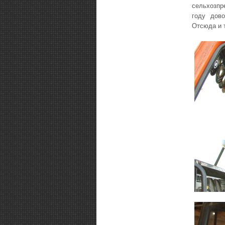
сельхозпр
году дов
Отсюда и 