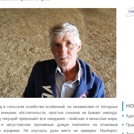
НО
д в сельском хозяйстве особенный, но независимо от погодных
 внешних обстоятельств, простых сезонов не бывает никогда.
Адм
д текущий превзошёл все ожидания – майская и июньская жара,
 и августовские проливные дожди повлияли на плановые
Пра
и аграриев. Но опускать руки никто не намерен. Наоборот,
Зак