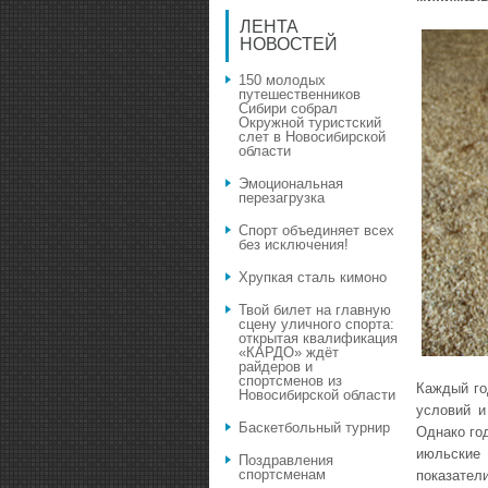
ЛЕНТА
НОВОСТЕЙ
150 молодых
путешественников
Сибири собрал
Окружной туристский
слет в Новосибирской
области
Эмоциональная
перезагрузка
Спорт объединяет всех
без исключения!
Хрупкая сталь кимоно
Твой билет на главную
сцену уличного спорта:
открытая квалификация
«КАРДО» ждёт
райдеров и
спортсменов из
Каждый го
Новосибирской области
условий и
Баскетбольный турнир
Однако го
июльские
Поздравления
спортсменам
показател