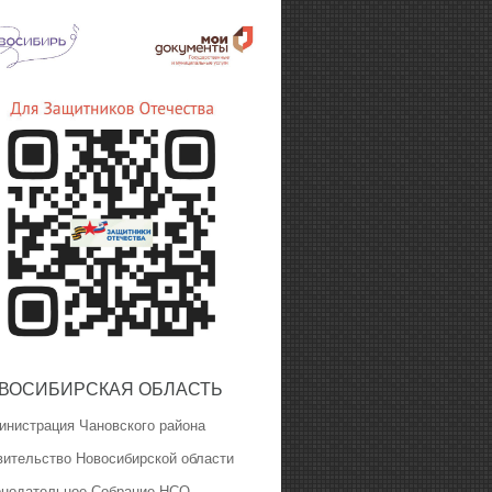
ВОСИБИРСКАЯ ОБЛАСТЬ
инистрация Чановского района
вительство Новосибирской области
онодательное Собрание НСО