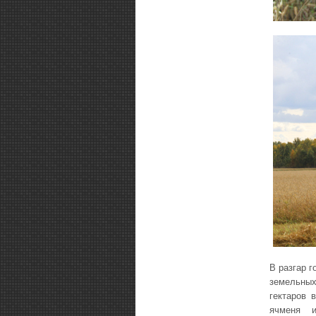
В разгар 
земельных
гектаров 
ячменя и