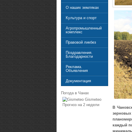
О наших земляках
Культура и спорт
Агропромышленный
комплекс
Правовой ликбез
Поздравления.
Благодарности
Реклама.
Объявления
Документация
Погода в Чанах
Gismeteo
Прогноз на 2 недели
В Чановс
зерновых
планомер
каждый по
минималь