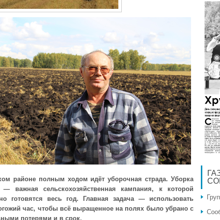
ГА
ком районе полным ходом идёт уборочная страда. Уборка
СО
 — важная сельскохозяйственная кампания, к которой
Гру
но готовятся весь год. Главная задача — использовать
гожий час, чтобы всё выращенное на полях было убрано с
Соо
ными потерями и в срок.