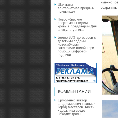
именно с
Шахматы –
сохранить
альтернатива вредным
привычкам
Новосибирские
спортсмены сдали
кровь в преддверии Дня
физкультурника
Более 80% договоров с
детскими садами
новосибирцы
заключили онлайн при
помощи цифровой
подписи
КОММЕНТАРИИ
Ермоленко виктор
владимирович
к записи
Город мастеров. Кисть
художника везде
находит тропы…