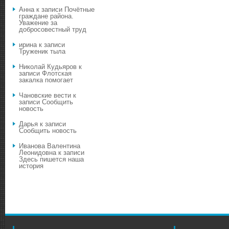
Анна
к записи
Почётные
граждане района.
Уважение за
добросовестный труд
ирина
к записи
Труженик тыла
Николай Кудьяров
к
записи
Флотская
закалка помогает
Чановские вести
к
записи
Сообщить
новость
Дарья
к записи
Сообщить новость
Иванова Валентина
Леонидовна
к записи
Здесь пишется наша
история