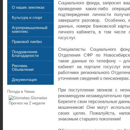
Социального фонда, запросил ва
О наших земляках
проведения каких-либо операци
подтверждения личности получа
Культура и спорт
завершите разговор. Особенно, 
данных, номере банковской карты
Агропромышленный
комплекс
личного кабинета, в том числе 
госуслуг.
Правовой ликбез
Специалисты Социального фонд
Поздравления.
Отделения СФР по Новосибирск
Благодарности
такие данные по телефону – для
Реклама.
кабинет на портале госуслуг ил
Объявления
работники регионального Отделе
уточнения сведений о пенсионерах.
Документация
При поступлении звонков с нез
Погода в Чанах
рекомендуем незамедлительно пре
Gismeteo
Берегите свои персональные данны
Прогноз на 2 недели
мошенников! Они могут использ
своих целях. Пожалуйста, напо
знакомым старшего поколения!