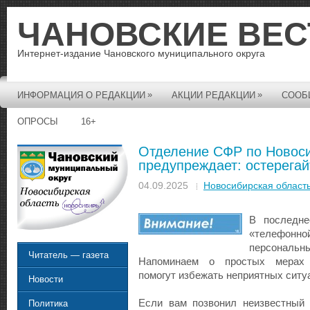
ЧАНОВСКИЕ ВЕС
Интернет-издание Чановского муниципального округа
»
»
ИНФОРМАЦИЯ О РЕДАКЦИИ
АКЦИИ РЕДАКЦИИ
СООБ
ОПРОСЫ
16+
Отделение СФР по Новоси
предупреждает: остерега
04.09.2025
Новосибирская област
В последне
«телефонн
персонал
Читатель — газета
Напоминаем о простых мерах п
помогут избежать неприятных ситу
Новости
Если вам позвонил неизвестный 
Политика