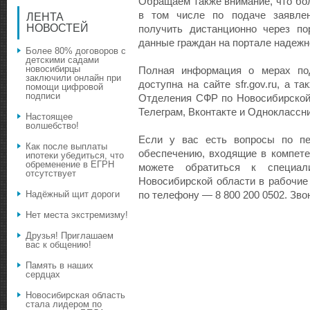
Обращаем также внимание, что бо
в том числе по подаче заявлен
ЛЕНТА
НОВОСТЕЙ
получить дистанционно через по
данные граждан на портале надеж
Более 80% договоров с
детскими садами
новосибирцы
Полная информация о мерах по
заключили онлайн при
доступна на сайте sfr.gov.ru, а 
помощи цифровой
подписи
Отделения СФР по Новосибирской
Телеграм, Вконтакте и Одноклассни
Настоящее
волшебство!
Если у вас есть вопросы по пе
Как после выплаты
обеспечению, входящие в компет
ипотеки убедиться, что
обременение в ЕГРН
можете обратиться к специа
отсутствует
Новосибирской области в рабочие 
Надёжный щит дороги
по телефону — 8 800 200 0502. Зво
Нет места экстремизму!
Друзья! Приглашаем
вас к общению!
Память в наших
сердцах
Новосибирская область
стала лидером по