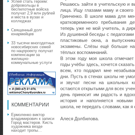
Успей стать героем:
Решаюсь зайти в учительскую и в
добровольцы в
беспилотные войска
лица. Ищу глазами маму и своего 
получат 2,9 млн рублей
Гринченко. В школе мама для ме
и места в вузах и
колледжах
кратковременного пребывания де
теперь уже не мой учитель, а ди
Священный долг
юнармейцев
Из душевной беседы с педагогами 
пластиковые окна, а выпускни
33 тысячи многодетных
экзамены. Слёзы ещё больше нав
новосибирских семей
по нацпроекту получат
тёплых воспоминаний.
компенсации за
В этом году моя школа отмечает
жилищно-
коммунальные услуги
годы учёбы здесь, хочется сказать
всем, кто подарил мне незабыв
дни. Пусть в стенах школы не умо
и звучат песни на школьных ко
остаются открытыми для всех учен
день приносит им радость и вдох
история и наполняется новыми 
КОММЕНТАРИИ
школа, не передать словами, как 
Ермоленко виктор
Алеся Долбилова.
владимирович
к записи
Город мастеров. Кисть
художника везде
находит тропы…