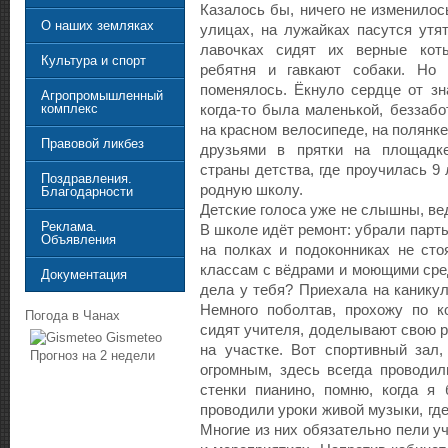
Казалось бы, ничего не изменилос
О наших земляках
улицах, на лужайках пасутся утя
лавочках сидят их верные коты
Культура и спорт
ребятня и гавкают собаки. Но 
поменялось. Ёкнуло сердце от зн
Агропромышленный
комплекс
когда-то была маленькой, беззабо
на красном велосипеде, на полянке
Правовой ликбез
друзьями в прятки на площадк
страны детства, где проучилась 9 
Поздравления.
родную школу.
Благодарности
Детские голоса уже не слышны, ве
Реклама.
В школе идёт ремонт: убрали парт
Объявления
на полках и подоконниках не сто
классам с вёдрами и моющими сре
Документация
дела у тебя? Приехала на каникул
Немного поболтав, прохожу по к
Погода в Чанах
сидят учителя, доделывают свою р
Gismeteo
на участке. Вот спортивный зал,
Прогноз на 2 недели
огромным, здесь всегда проводил
стенки пианино, помню, когда я
проводили уроки живой музыки, гд
Многие из них обязательно пели у