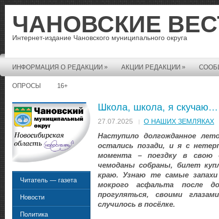
ЧАНОВСКИЕ ВЕС
Интернет-издание Чановского муниципального округа
»
»
ИНФОРМАЦИЯ О РЕДАКЦИИ
АКЦИИ РЕДАКЦИИ
СООБ
ОПРОСЫ
16+
Школа, школа, я скучаю…
27.07.2025
О НАШИХ ЗЕМЛЯКАХ
Наступило долгожданное лет
остались позади, и я с нетер
момента – поездку в свою д
чемоданы собраны, билет куп
краю. Узнаю те самые запах
Читатель — газета
мокрого асфальта после д
прогуляться, своими глазам
Новости
случилось в посёлке.
Политика