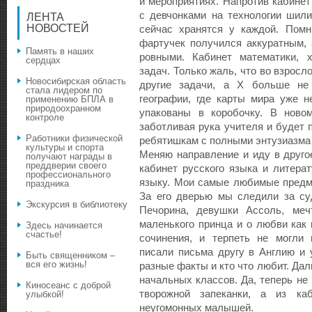
и мероприятиях. Напротив кабинет
с девчонками на технологии шили
ЛЕНТА
НОВОСТЕЙ
сейчас хранятся у каждой. Помн
фартучек получился аккуратным,
Память в наших
ровными. Кабинет математики, 
сердцах
задач. Только жаль, что во взрос
Новосибирская область
другие задачи, а Х больше не 
стала лидером по
географии, где карты мира уже н
применению БПЛА в
природоохранном
упакованы в коробочку. В ново
контроле
заботливая рука учителя и будет 
Работники физической
ребятишкам с полными энтузиазма 
культуры и спорта
Меняю направление и иду в друго
получают награды в
преддверии своего
кабинет русского языка и литера
профессионального
языку. Мои самые любимые предм
праздника
За его дверью мы следили за с
Экскурсия в библиотеку
Печорина, девушки Ассоль, меч
маленького принца и о любви как
Здесь начинается
счастье!
сочинения, и терпеть не могли 
писали письма другу в Англию и 
Быть священником –
вся его жизнь!
разные факты и кто что любит. Да
начальных классов. Да, теперь не
Киносеанс с доброй
творожной запеканки, а из ка
улыбкой!
неугомонных малышей.