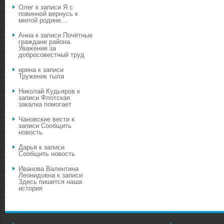
Олег
к записи
Я с
повинной вернусь к
милой родине…
Анна
к записи
Почётные
граждане района.
Уважение за
добросовестный труд
ирина
к записи
Труженик тыла
Николай Кудьяров
к
записи
Флотская
закалка помогает
Чановские вести
к
записи
Сообщить
новость
Дарья
к записи
Сообщить новость
Иванова Валентина
Леонидовна
к записи
Здесь пишется наша
история