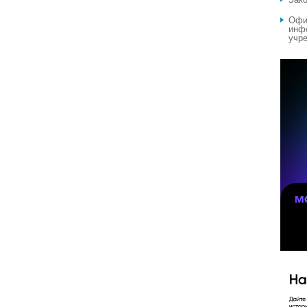
Офи
инф
учре