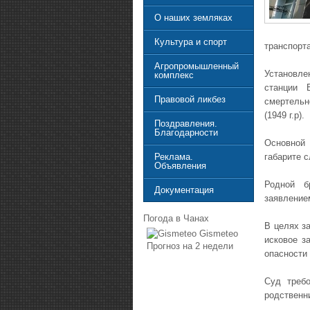
О наших земляках
Культура и спорт
транспорта
Агропромышленный
Установле
комплекс
станции 
Правовой ликбез
смертель
(1949 г.р).
Поздравления.
Благодарности
Основной
габарите 
Реклама.
Объявления
Родной б
Документация
заявление
Погода в Чанах
В целях з
Gismeteo
исковое з
Прогноз на 2 недели
опасности 
Суд требо
родственн