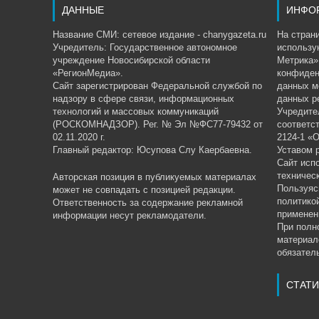
ДАННЫЕ
ИНФО
Название СМИ: сетевое издание - chanygazeta.ru
На страни
Учредитель: Государственное автономное
использу
учреждение Новосибирской области
Метрика»,
«РегионМедиа».
конфиден
Сайт зарегистрирован Федеральной службой по
данных м
надзору в сфере связи, информационных
данных р
технологий и массовых коммуникаций
Учредите
(РОСКОМНАДЗОР). Рег. № Эл №ФС77-79432 от
соответс
02.11.2020 г.
2124-1 «
Главный редактор: Юсупова Слу Каербаевна.
Уставом 
Сайт исп
техничес
Авторская позиция в публикуемых материалах
Пользуяс
может не совпадать с позицией редакции.
политико
Ответственность за содержание рекламной
применен
информации несут рекламодатели.
При полн
материал
обязатель
СТАТИ