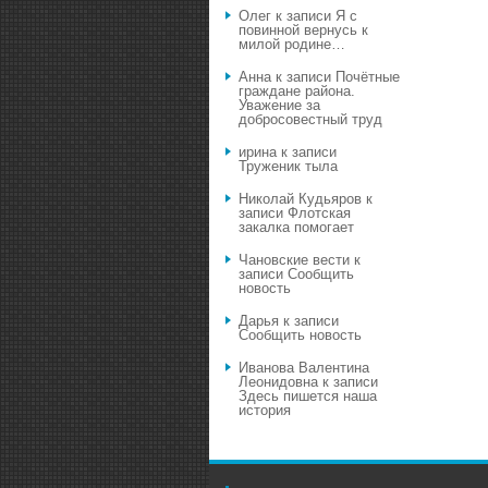
Олег
к записи
Я с
повинной вернусь к
милой родине…
Анна
к записи
Почётные
граждане района.
Уважение за
добросовестный труд
ирина
к записи
Труженик тыла
Николай Кудьяров
к
записи
Флотская
закалка помогает
Чановские вести
к
записи
Сообщить
новость
Дарья
к записи
Сообщить новость
Иванова Валентина
Леонидовна
к записи
Здесь пишется наша
история