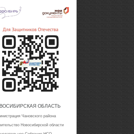
ВОСИБИРСКАЯ ОБЛАСТЬ
инистрация Чановского района
вительство Новосибирской области
онодательное Собрание НСО