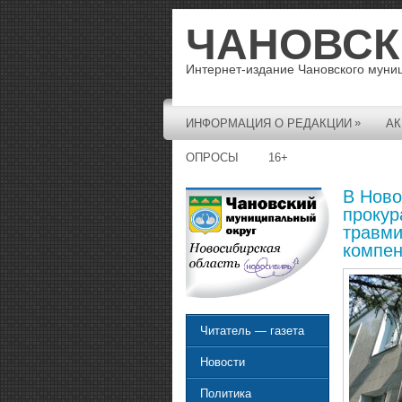
ЧАНОВСК
Интернет-издание Чановского муни
»
ИНФОРМАЦИЯ О РЕДАКЦИИ
АК
ОПРОСЫ
16+
В Ново
прокур
травми
компен
Читатель — газета
Новости
Политика