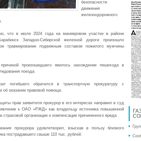
безопасности
движения
железнодорожного
.
но, что в июле 2024 года на маневровом участке в районе
Барабинск Западно-Сибирской железной дороги произошло
ное травмирование подвижным составом пожилого мужчины
 причиной произошедшего явилось нахождение пешехода в
следования поезда.
рат погибшего обратился в транспортную прокуратуру с
м об оказании правовой помощи.
ащиты прав заявителя прокурор в его интересах направил в суд
аявление к ОАО «РЖД» как владельцу источника повышенной
ГА
и страховой организации о компенсации причиненного вреда.
СО
Гру
вания прокурора удовлетворил, взыскав в пользу близкого
ика пострадавшего свыше 110 тыс. рублей.
Соо