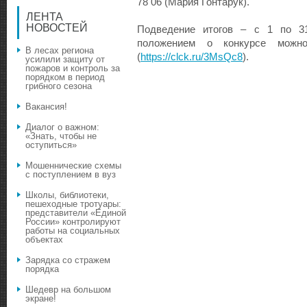
78 06 (Мария Гонтарук).
ЛЕНТА
НОВОСТЕЙ
Подведение итогов – с 1 по 31
положением о конкурсе можн
В лесах региона
(
https://clck.ru/3MsQc8
).
усилили защиту от
пожаров и контроль за
порядком в период
грибного сезона
Вакансия!
Диалог о важном:
«Знать, чтобы не
оступиться»
Мошеннические схемы
с поступлением в вуз
Школы, библиотеки,
пешеходные тротуары:
представители «Единой
России» контролируют
работы на социальных
объектах
Зарядка со стражем
порядка
Шедевр на большом
экране!