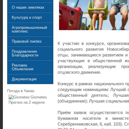
О наших земляках
Культура и спорт
Агропромышленный
комплекс
Правовой ликбез
К участию в конкурсе, организов
социального развития Новосибир
Поздравления.
отцы, занимающиеся развитием и 
Благодарности
участвующие в общественной жи
Реклама.
организации, реализующие п
Объявления
отцовского движения.
Документация
Конкурс в рамках национального п
следующим номинациям: Лучший о
Погода в Чанах
общественный деятель; Лучшая
Gismeteo
(объединение); Лучшая социальная
Прогноз на 2 недели
Приём заявок осуществляется п
бумажном носителе в министер
Серебренниковская, 6, каб. 103). С