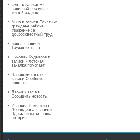
Олег
к записи
Я с
повинной вернусь к
милой родине…
Анна
к записи
Почётные
граждане района.
Уважение за
добросовестный труд
ирина
к записи
Труженик тыла
Николай Кудьяров
к
записи
Флотская
закалка помогает
Чановские вести
к
записи
Сообщить
новость
Дарья
к записи
Сообщить новость
Иванова Валентина
Леонидовна
к записи
Здесь пишется наша
история