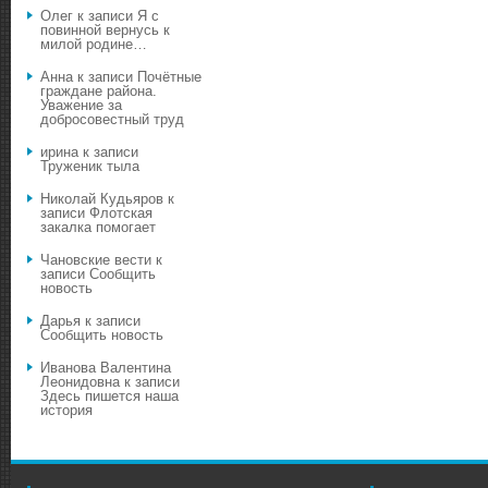
Олег
к записи
Я с
повинной вернусь к
милой родине…
Анна
к записи
Почётные
граждане района.
Уважение за
добросовестный труд
ирина
к записи
Труженик тыла
Николай Кудьяров
к
записи
Флотская
закалка помогает
Чановские вести
к
записи
Сообщить
новость
Дарья
к записи
Сообщить новость
Иванова Валентина
Леонидовна
к записи
Здесь пишется наша
история