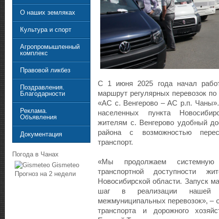
О наших земляках
Культура и спорт
Агропромышленный
комплекс
Правовой ликбез
С 1 июня 2025 года начал рабо
Поздравления.
маршрут регулярных перевозок п
Благодарности
«АС с. Венгерово – АС р.п. Чаны
Реклама.
населенных пункта Новосибирс
Объявления
жителям с. Венгерово удобный до
района с возможностью пере
Документация
транспорт.
Погода в Чанах
«Мы продолжаем системную
Gismeteo
транспортной доступности жи
Прогноз на 2 недели
Новосибирской области. Запуск м
шаг в реализации нашей 
межмуниципальных перевозок», – 
транспорта и дорожного хозяйс