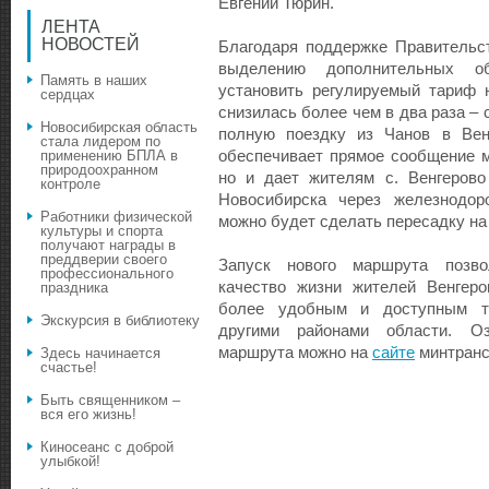
Евгений Тюрин.
ЛЕНТА
НОВОСТЕЙ
Благодаря поддержке Правительс
выделению дополнительных о
Память в наших
установить регулируемый тариф 
сердцах
снизилась более чем в два раза – 
Новосибирская область
полную поездку из Чанов в Вен
стала лидером по
обеспечивает прямое сообщение 
применению БПЛА в
природоохранном
но и дает жителям с. Венгерово
контроле
Новосибирска через железнодор
Работники физической
можно будет сделать пересадку на
культуры и спорта
получают награды в
преддверии своего
Запуск нового маршрута позво
профессионального
качество жизни жителей Венгеро
праздника
более удобным и доступным т
Экскурсия в библиотеку
другими районами области. Оз
маршрута можно на
сайте
минтранс
Здесь начинается
счастье!
Быть священником –
вся его жизнь!
Киносеанс с доброй
улыбкой!