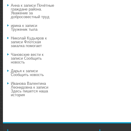
Анна
к записи
Почётные
граждане района.
Уважение за
добросовестный труд
ирина
к записи
Труженик тыла
Николай Кудьяров
к
записи
Флотская
закалка помогает
Чановские вести
к
записи
Сообщить
новость
Дарья
к записи
Сообщить новость
Иванова Валентина
Леонидовна
к записи
Здесь пишется наша
история